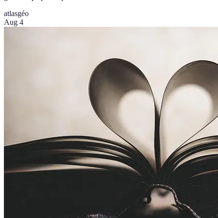
atlas
géo
Aug 4