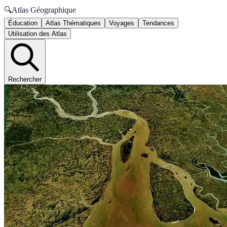
🔍
Atlas Géographique
Éducation
Atlas Thématiques
Voyages
Tendances
Utilisation des Atlas
Rechercher