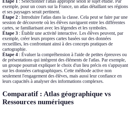
Étape 1
: Sélectionner l'atlas approprié selon le sujet étudié. Par
exemple, pour un cours sur la France, un atlas détaillant ses régions
et ses paysages serait pertinent.
Étape 2
: Introduire l'atlas dans la classe. Cela peut se faire par une
session de découverte où les élèves naviguent entre les différentes
cartes, se familiarisant avec les légendes et les symboles.
Étape 3
: Établir une activité interactive. Les élèves peuvent, par
exemple, créer leurs propres cartes basées sur des données
recueillies, les confrontant ainsi à des concepts pratiques de
cartographie.
Étape 4
: Évaluer la compréhension à l'aide de petites épreuves ou
de présentations qui intègrent des éléments de l'atlas. Par exemple,
un groupe pourrait expliquer le choix d'un lieu précis en s'appuyant
sur les données cartographiques. Cette méthode active non
seulement l'engagement des élèves, mais aussi leur confiance en
leurs capacités à analyser des informations complexes.
Comparatif : Atlas géographique vs
Ressources numériques
Critère
Atlas géographique
Ressources numériques
Verd