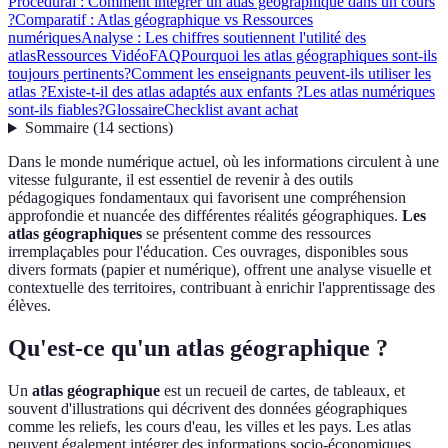
Procédural : Comment intégrer un atlas géographique dans un cours
?
Comparatif : Atlas géographique vs Ressources
numériques
Analyse : Les chiffres soutiennent l'utilité des
atlas
Ressources Vidéo
FAQ
Pourquoi les atlas géographiques sont-ils
toujours pertinents?
Comment les enseignants peuvent-ils utiliser les
atlas ?
Existe-t-il des atlas adaptés aux enfants ?
Les atlas numériques
sont-ils fiables?
Glossaire
Checklist avant achat
Sommaire
(
14
sections
)
Dans le monde numérique actuel, où les informations circulent à une
vitesse fulgurante, il est essentiel de revenir à des outils
pédagogiques fondamentaux qui favorisent une compréhension
approfondie et nuancée des différentes réalités géographiques.
Les
atlas géographiques
se présentent comme des ressources
irremplaçables pour l'éducation. Ces ouvrages, disponibles sous
divers formats (papier et numérique), offrent une analyse visuelle et
contextuelle des territoires, contribuant à enrichir l'apprentissage des
élèves.
Qu'est-ce qu'un atlas géographique ?
Un
atlas géographique
est un recueil de cartes, de tableaux, et
souvent d'illustrations qui décrivent des données géographiques
comme les reliefs, les cours d'eau, les villes et les pays. Les atlas
peuvent également intégrer des informations socio-économiques,