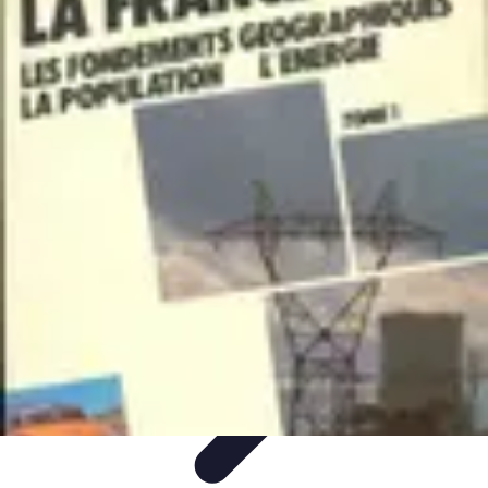
Atlas Géographique
Tendances
Perception et Utilisation
Guide d'achat
Éducation et
Apprentissage
Atlas Thématiques
Atlas Géographique