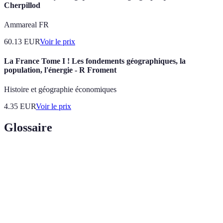
Cherpillod
Ammareal FR
60.13
EUR
Voir le prix
La France Tome I ! Les fondements géographiques, la
population, l'énergie - R Froment
Histoire et géographie économiques
4.35
EUR
Voir le prix
Glossaire
Terme
Définition
Atlas
Recueil de cartes et de données géographiques
Science de la représentation des espaces
Cartographie
géographiques