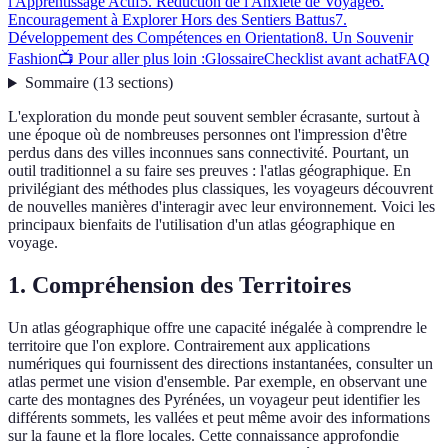
l'Apprentissage Actif
5. Réduction de l'Anxiété de Voyage
6.
Encouragement à Explorer Hors des Sentiers Battus
7.
Développement des Compétences en Orientation
8. Un Souvenir
Fashion
📺 Pour aller plus loin :
Glossaire
Checklist avant achat
FAQ
Sommaire
(
13
sections
)
L'exploration du monde peut souvent sembler écrasante, surtout à
une époque où de nombreuses personnes ont l'impression d'être
perdus dans des villes inconnues sans connectivité. Pourtant, un
outil traditionnel a su faire ses preuves : l'atlas géographique. En
privilégiant des méthodes plus classiques, les voyageurs découvrent
de nouvelles manières d'interagir avec leur environnement. Voici les
principaux bienfaits de l'utilisation d'un atlas géographique en
voyage.
1. Compréhension des Territoires
Un atlas géographique offre une capacité inégalée à comprendre le
territoire que l'on explore. Contrairement aux applications
numériques qui fournissent des directions instantanées, consulter un
atlas permet une vision d'ensemble. Par exemple, en observant une
carte des montagnes des Pyrénées, un voyageur peut identifier les
différents sommets, les vallées et peut même avoir des informations
sur la faune et la flore locales. Cette connaissance approfondie