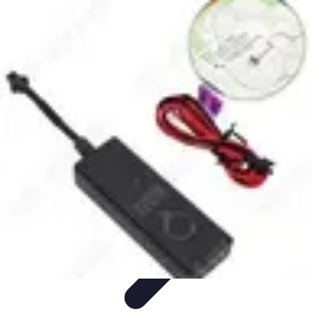
Atlas Géographique
Tendances
Perception et Utilisation
Guide d'achat
Éducation et
Apprentissage
Atlas Thématiques
Atlas Géographique