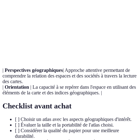
Terme
Définition
Un collection de cartes illustrant divers traits
Atlas
géographiques d'une région, incluant des
géographique
informations supplémentaires comme l’histoire et
la culture.
|
Perspectives géographiques
| Approche attentive permettant de
comprendre la relation des espaces et des sociétés à travers la lecture
des cartes.
|
Orientation
| La capacité à se repérer dans l'espace en utilisant des
éléments de la carte et des indices géographiques. |
Checklist avant achat
[ ] Choisir un atlas avec les aspects géographiques d'intérêt.
[ ] Évaluer la taille et la portabilité de l'atlas choisi.
[ ] Considérer la qualité du papier pour une meilleure
durabilité.