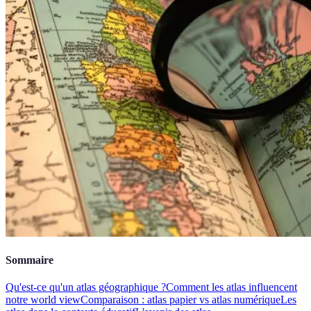
Sommaire
Qu'est-ce qu'un atlas géographique ?
Comment les atlas influencent
notre world view
Comparaison : atlas papier vs atlas numérique
Les