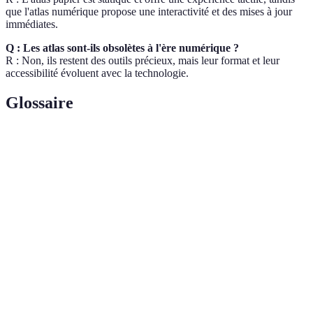
que l'atlas numérique propose une interactivité et des mises à jour
immédiates.
Q : Les atlas sont-ils obsolètes à l'ère numérique ?
R : Non, ils restent des outils précieux, mais leur format et leur
accessibilité évoluent avec la technologie.
Glossaire
Terme
Définition
Collection de cartes qui représentent des données
Atlas
géographiques variées.
Science et art de dessiner des cartes pour
Cartographie
représenter des territoires.
Données
Informations sur des zones spécifiques, leur
géographiques
population, climat, économie, etc.