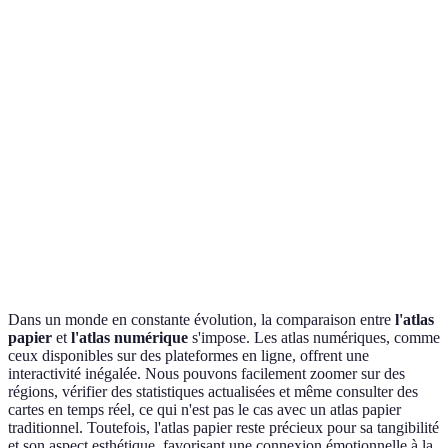
Limitée aux
Accessible partout avec
Accessibilité
bibliothèques ou à la
un appareil connecté
vente
Haute interactivité:
Interactivité
Peu interactive
zoom, filtres, etc.
Mise à jour
Obsolète rapidement
Fréquemment mis à jour
Un cout initial
Souvent gratuit ou un
Coût
d'achat
abonnement
Dans un monde en constante évolution, la comparaison entre
l'atlas
papier
et
l'atlas numérique
s'impose. Les atlas numériques, comme
ceux disponibles sur des plateformes en ligne, offrent une
interactivité inégalée. Nous pouvons facilement zoomer sur des
régions, vérifier des statistiques actualisées et même consulter des
cartes en temps réel, ce qui n'est pas le cas avec un atlas papier
traditionnel. Toutefois, l'atlas papier reste précieux pour sa tangibilité
et son aspect esthétique, favorisant une connexion émotionnelle à la