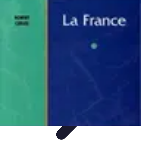
Atlas Géographique
Tendances
Perception et Utilisation
Guide d'achat
Éducation et
Apprentissage
Atlas Thématiques
Atlas Géographique