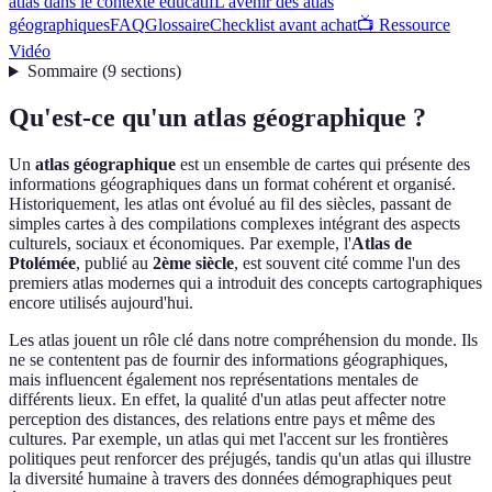
atlas dans le contexte éducatif
L'avenir des atlas
géographiques
FAQ
Glossaire
Checklist avant achat
📺 Ressource
Vidéo
Sommaire
(
9
sections
)
Qu'est-ce qu'un atlas géographique ?
Un
atlas géographique
est un ensemble de cartes qui présente des
informations géographiques dans un format cohérent et organisé.
Historiquement, les atlas ont évolué au fil des siècles, passant de
simples cartes à des compilations complexes intégrant des aspects
culturels, sociaux et économiques. Par exemple, l'
Atlas de
Ptolémée
, publié au
2ème siècle
, est souvent cité comme l'un des
premiers atlas modernes qui a introduit des concepts cartographiques
encore utilisés aujourd'hui.
Les atlas jouent un rôle clé dans notre compréhension du monde. Ils
ne se contentent pas de fournir des informations géographiques,
mais influencent également nos représentations mentales de
différents lieux. En effet, la qualité d'un atlas peut affecter notre
perception des distances, des relations entre pays et même des
cultures. Par exemple, un atlas qui met l'accent sur les frontières
politiques peut renforcer des préjugés, tandis qu'un atlas qui illustre
la diversité humaine à travers des données démographiques peut