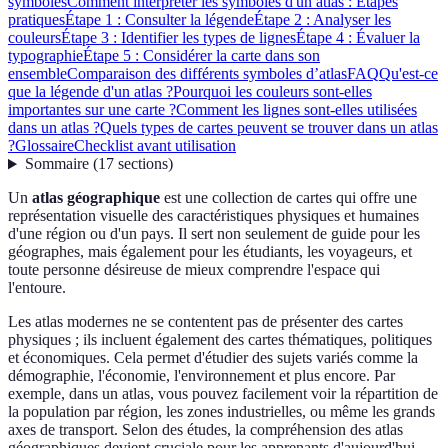
symboles
Comment interpréter les symboles d'un atlas : Étapes
pratiques
Étape 1 : Consulter la légende
Étape 2 : Analyser les
couleurs
Étape 3 : Identifier les types de lignes
Étape 4 : Évaluer la
typographie
Étape 5 : Considérer la carte dans son
ensemble
Comparaison des différents symboles d’atlas
FAQ
Qu'est-ce
que la légende d'un atlas ?
Pourquoi les couleurs sont-elles
importantes sur une carte ?
Comment les lignes sont-elles utilisées
dans un atlas ?
Quels types de cartes peuvent se trouver dans un atlas
?
Glossaire
Checklist avant utilisation
Sommaire
(
17
sections
)
Un
atlas géographique
est une collection de cartes qui offre une
représentation visuelle des caractéristiques physiques et humaines
d'une région ou d'un pays. Il sert non seulement de guide pour les
géographes, mais également pour les étudiants, les voyageurs, et
toute personne désireuse de mieux comprendre l'espace qui
l'entoure.
Les atlas modernes ne se contentent pas de présenter des cartes
physiques ; ils incluent également des cartes thématiques, politiques
et économiques. Cela permet d'étudier des sujets variés comme la
démographie, l'économie, l'environnement et plus encore. Par
exemple, dans un atlas, vous pouvez facilement voir la répartition de
la population par région, les zones industrielles, ou même les grands
axes de transport. Selon des études, la compréhension des atlas
géographiques devient cruciale pour les apprenants d'aujourd'hui,