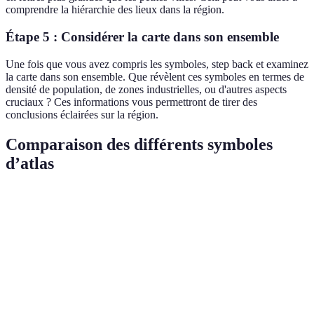
comprendre la hiérarchie des lieux dans la région.
Étape 5 : Considérer la carte dans son ensemble
Une fois que vous avez compris les symboles, step back et examinez
la carte dans son ensemble. Que révèlent ces symboles en termes de
densité de population, de zones industrielles, ou d'autres aspects
cruciaux ? Ces informations vous permettront de tirer des
conclusions éclairées sur la région.
Comparaison des différents symboles
d’atlas
Critère
Symbole A
Symbole B
Symbole C
Ve
Li
Présentation
Ligne
Ligne
Flèche
bl
des rivières
bleue
pointillée
bleue
To
Ce
Indication des
Cercle
Rectangle
Triangle