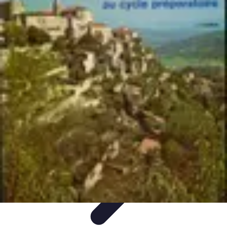
Atlas Géographique
Tendances
Perception et Utilisation
Guide d'achat
Éducation et
Apprentissage
Atlas Thématiques
Atlas Géographique