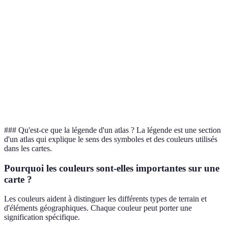
ro
villes
rouge
rouge
rouge
Re
Fo
Symbolisation
Forme
Ombre
Colline
an
des montagnes
angulaire
légère
> 
Ve
Représentation
Texture
Vert solide
Vert clair
so
des forêts
verte
Te
### Qu'est-ce que la légende d'un atlas ? La légende est une section
d'un atlas qui explique le sens des symboles et des couleurs utilisés
dans les cartes.
Pourquoi les couleurs sont-elles importantes sur une
carte ?
Les couleurs aident à distinguer les différents types de terrain et
d'éléments géographiques. Chaque couleur peut porter une
signification spécifique.