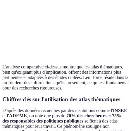
Atlas
Références
Thématiq
Utilisation
Analyses ciblées
diverses
plus
pertinent
Atlas
Facilité
Nécessite une
Accessibilité
Général
d'utilisation
réflexion
plus simp
L'analyse comparative ci-dessus montre que les atlas thématiques,
bien qu'exigeant plus d'implication, offrent des informations plus
pertinentes et adaptées à des études ciblées. Leur force réside dans la
profondeur des informations qu'ils présentent, ce qui est fondamental
pour des recherches rigoureuses.
Chiffres clés sur l'utilisation des atlas thématiques
D'après des données recueillies par des institutions comme l'
INSEE
et
l'ADEME
, on note que plus de
70% des chercheurs
et
75%
des responsables des politiques publiques
se fient à des atlas
thématiques pour leur travail. Ce phénomène souligne non