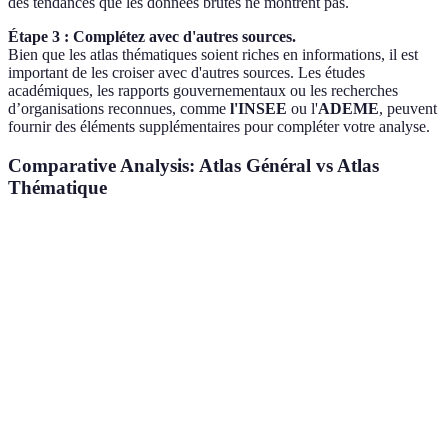
des tendances que les données brutes ne montrent pas.
Étape 3 : Complétez avec d'autres sources.
Bien que les atlas thématiques soient riches en informations, il est
important de les croiser avec d'autres sources. Les études
académiques, les rapports gouvernementaux ou les recherches
d’organisations reconnues, comme
l'INSEE
ou l'
ADEME
, peuvent
fournir des éléments supplémentaires pour compléter votre analyse.
Comparative Analysis: Atlas Général vs Atlas
Thématique
Critère
Atlas Général
Atlas Thématique
Verdict
Atlas
Focalisation
Général
Spécifique
Thématiq
meilleur
Atlas
Données
Géographiques
Données
Thématiq
incluses
simples
complexes/multiples
plus riche