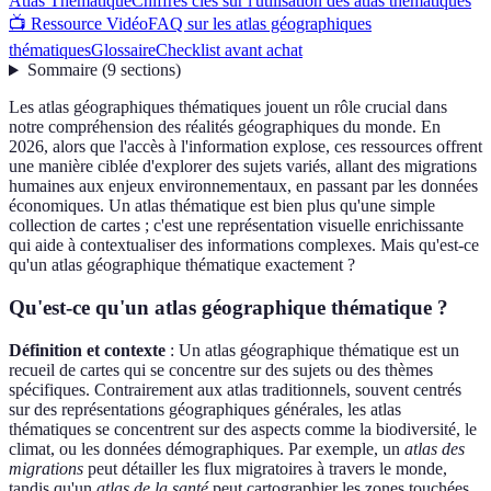
Atlas Thématique
Chiffres clés sur l'utilisation des atlas thématiques
📺 Ressource Vidéo
FAQ sur les atlas géographiques
thématiques
Glossaire
Checklist avant achat
Sommaire
(
9
sections
)
Les atlas géographiques thématiques jouent un rôle crucial dans
notre compréhension des réalités géographiques du monde. En
2026, alors que l'accès à l'information explose, ces ressources offrent
une manière ciblée d'explorer des sujets variés, allant des migrations
humaines aux enjeux environnementaux, en passant par les données
économiques. Un atlas thématique est bien plus qu'une simple
collection de cartes ; c'est une représentation visuelle enrichissante
qui aide à contextualiser des informations complexes. Mais qu'est-ce
qu'un atlas géographique thématique exactement ?
Qu'est-ce qu'un atlas géographique thématique ?
Définition et contexte
: Un atlas géographique thématique est un
recueil de cartes qui se concentre sur des sujets ou des thèmes
spécifiques. Contrairement aux atlas traditionnels, souvent centrés
sur des représentations géographiques générales, les atlas
thématiques se concentrent sur des aspects comme la biodiversité, le
climat, ou les données démographiques. Par exemple, un
atlas des
migrations
peut détailler les flux migratoires à travers le monde,
tandis qu'un
atlas de la santé
peut cartographier les zones touchées