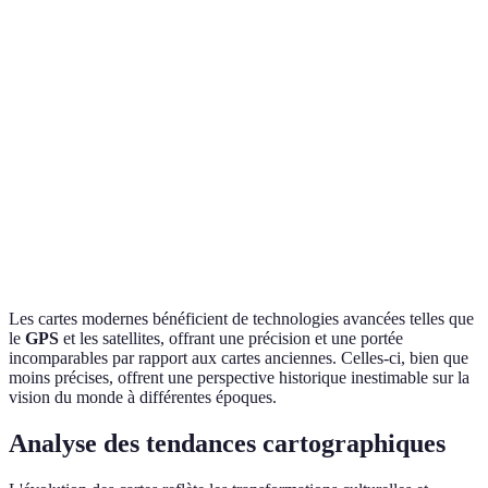
Aspect
Cartes Anciennes
Cartes Modernes
Avantages
Précision
Limitée
Très élevée
Modernes
Outils de
Manuels
Numériques
Modernes
création
Portée
Régionale
Mondiale
Modernes
Usage
Navigation
Multi-usages
Modernes
Les cartes modernes bénéficient de technologies avancées telles que
le
GPS
et les satellites, offrant une précision et une portée
incomparables par rapport aux cartes anciennes. Celles-ci, bien que
moins précises, offrent une perspective historique inestimable sur la
vision du monde à différentes époques.
Analyse des tendances cartographiques