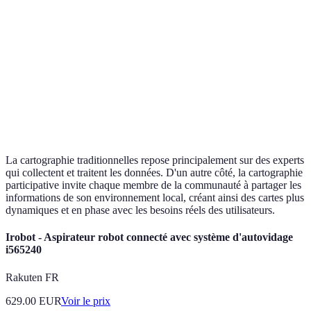
des données
contributions
Souvent élevé (ressou
Coût
Généralement faible ou nul
humaines, outils)
Rapidité
Très rapide (données en
Lente (temps de collec
d'exécution
temps réel)
traitement)
La cartographie traditionnelles repose principalement sur des experts
qui collectent et traitent les données. D'un autre côté, la cartographie
participative invite chaque membre de la communauté à partager les
informations de son environnement local, créant ainsi des cartes plus
dynamiques et en phase avec les besoins réels des utilisateurs.
Irobot - Aspirateur robot connecté avec système d'autovidage
i565240
Rakuten FR
629.00
EUR
Voir le prix