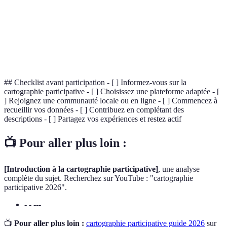
permettant de capturer, stocker et analyser des
géographique
données géographiques.
(SIG)
Projet de cartographie collaborative mondiale,
OpenStreetMap
basé sur les contributions de bénévoles.
## Checklist avant participation - [ ] Informez-vous sur la
cartographie participative - [ ] Choisissez une plateforme adaptée - [
] Rejoignez une communauté locale ou en ligne - [ ] Commencez à
recueillir vos données - [ ] Contribuez en complétant des
descriptions - [ ] Partagez vos expériences et restez actif
📺 Pour aller plus loin :
[Introduction à la cartographie participative]
, une analyse
complète du sujet. Recherchez sur YouTube : "cartographie
participative 2026".
- - ---
📺
Pour aller plus loin :
cartographie participative guide 2026
sur