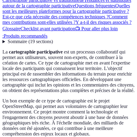
Cartographie participative vs traditionnelle
Tendances et statistiques
autour de la cartographie participative
Questions fréquentes
Quelles
sont les meilleures plateformes pour la cartographie participative ?
Est-ce que cela nécessite des compétences techniques ?
Comment
mes contributions sont-elles utilisées ?
Y a-t-il des risques associés ?
Glossaire
Checklist avant participation
📺 Pour aller plus loin
:
Produits recommandés
Sommaire
(
19
sections
)
La
cartographie participative
est un processus collaboratif qui
permet aux utilisateurs, souvent non-experts, de contribuer à la
création de cartes. Ce type de cartographie met en avant l'expertise
locale des participants qui connaissent leur territoire. L'objectif
principal est de rassembler des informations du terrain pour enrichir
les ressources cartographiques officielles. En développant une
cartographie qui inclut les opinions et les commentaires des citoyens,
on obtient des représentations plus complètes et précises de la réalité.
Un bon exemple de ce type de cartographie est le projet
OpenStreetMap, qui permet aux volontaires de cartographier leur
environnement. Ce projet montre comment la technologie et
l'engagement des citoyens peuvent aboutir à une base de données
géographiques très riche. À l'échelle mondiale, des milliards de
données ont été ajoutées, ce qui contribue à une meilleure
compréhension des enjeux locaux et globaux.