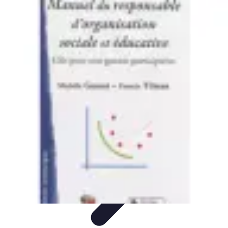
Atlas Géographique
Tendances
Perception et Utilisation
Guide d'achat
Éducation et
Apprentissage
Atlas Thématiques
Atlas Géographique