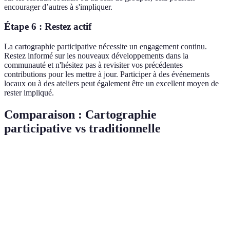
encourager d’autres à s'impliquer.
Étape 6 : Restez actif
La cartographie participative nécessite un engagement continu.
Restez informé sur les nouveaux développements dans la
communauté et n'hésitez pas à revisiter vos précédentes
contributions pour les mettre à jour. Participer à des événements
locaux ou à des ateliers peut également être un excellent moyen de
rester impliqué.
Comparaison : Cartographie
participative vs traditionnelle
Critère
Cartographie Participative
Cartographie Traditi
Engagement
Élevé
Faible
des citoyens
Précision
Dépend de la qualité des
Haute précision contr