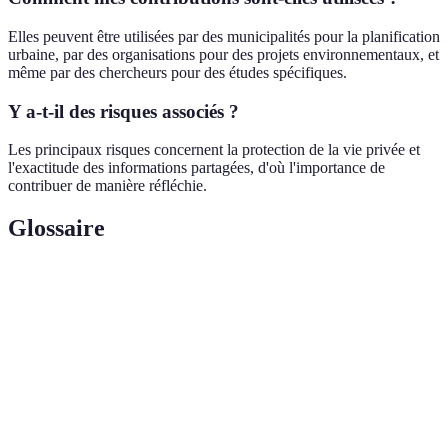
Elles peuvent être utilisées par des municipalités pour la planification
urbaine, par des organisations pour des projets environnementaux, et
même par des chercheurs pour des études spécifiques.
Y a-t-il des risques associés ?
Les principaux risques concernent la protection de la vie privée et
l'exactitude des informations partagées, d'où l'importance de
contribuer de manière réfléchie.
Glossaire
Terme
Définition
Processus permettant aux individus de
Cartographie
contribuer à la création de cartes, basées sur
Participative
leur connaissance locale.
Système
Ensemble de méthodes et de technologies
d'information