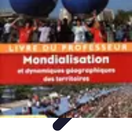
Atlas Géographique
Tendances
Perception et Utilisation
Guide d'achat
Éducation et
Apprentissage
Atlas Thématiques
Atlas Géographique