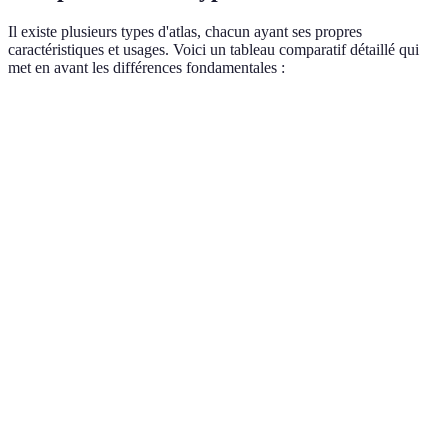
Il existe plusieurs types d'atlas, chacun ayant ses propres
caractéristiques et usages. Voici un tableau comparatif détaillé qui
met en avant les différences fondamentales :
Type d'Atlas
Caractéristiques
Usage Principal
Exemple
Montre les
Atlas
Études
Climat, r
caractéristiques
Physique
environnementales
hydrogé
naturelles
Se concentre sur
Atlas
Études en sciences
les frontières et
Géopolit
Politique
politiques
les pays
Axé sur des
Atlas
thèmes
Recherche ciblée
Économi
Thématique
spécifiques
Présente
Atlas
Routes 