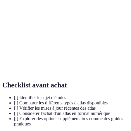
Collection de cartes et de graphismes
Atlas géographique
représentant des informations
géographiques.
Science de la réalisation des cartes,
Cartographie
incluant la représentation spatiale de
données.
Système
Technologie permettant d'analyser et de
d'information
manipuler des données géographiques.
géographique (SIG)
Checklist avant achat
[ ] Identifier le sujet d'études
[ ] Comparer les différents types d'atlas disponibles
[ ] Vérifier les mises à jour récentes des atlas
[ ] Considérer l'achat d'un atlas en format numérique
[ ] Explorer des options supplémentaires comme des guides
pratiques