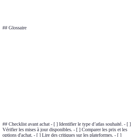
des traditions
Sensibilisatio
Culturels
éléments
locales
géographiques
## Glossaire
Terme
Définition
Recueil de cartes généralement accompagnées de
Atlas
textes.
Étude des populations humaines et des structures
Démographie
sociales.
Étude des territoires, des lieux, et des relations
Géographie
entre eux.
## Checklist avant achat - [ ] Identifier le type d’atlas souhaité. - [ ]
Vérifier les mises à jour disponibles. - [ ] Comparer les prix et les
options d'achat. - [ ] Lire des critiques sur les plateformes. - [ ]