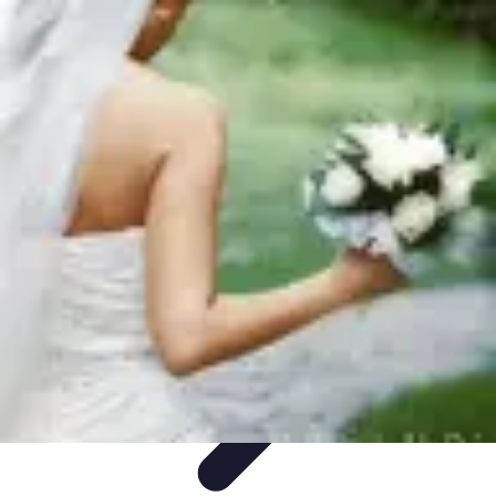
Atlas Géographique
Tendances
Perception et Utilisation
Guide d'achat
Éducation et
Apprentissage
Atlas Thématiques
Atlas Géographique