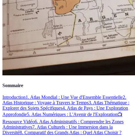
Sommaire
Introduction
1. Atlas Mondial : Une Vue d'Ensemble Essentielle
2.
Atlas Historique : Voyage à Travers le Temps
3. Atlas Thématique :
Explorer des Sujets Spécifiques
4. Atlas de Pays : Une Exploration
Approfondie
5. Atlas Numériques : L'Avenir de l'Exploration
📺
Ressource Vidéo
6. Atlas Administratifs : Comprendre les Zones
Administratives
7. Atlas Culturels : Une Immersion dans la
Diversité
8. Comparatif des Grands Atlas : Quel Atlas Choisir ?