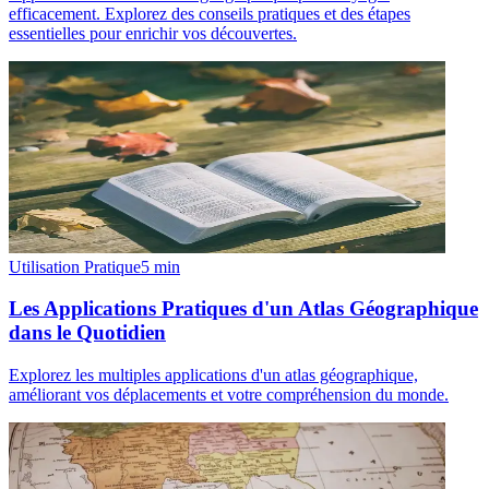
efficacement. Explorez des conseils pratiques et des étapes
essentielles pour enrichir vos découvertes.
Utilisation Pratique
5
min
Les Applications Pratiques d'un Atlas Géographique
dans le Quotidien
Explorez les multiples applications d'un atlas géographique,
améliorant vos déplacements et votre compréhension du monde.