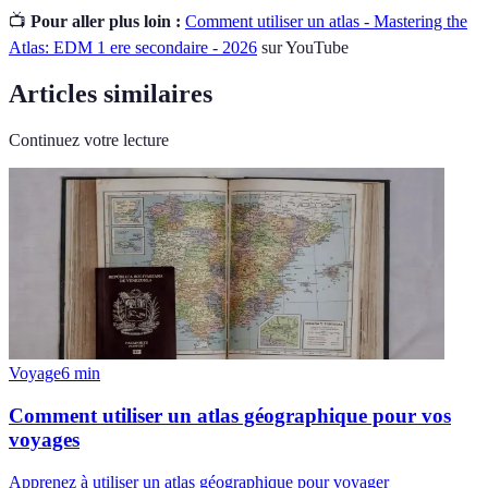
📺
Pour aller plus loin :
Comment utiliser un atlas - Mastering the
Atlas: EDM 1 ere secondaire - 2026
sur YouTube
Articles similaires
Continuez votre lecture
Voyage
6
min
Comment utiliser un atlas géographique pour vos
voyages
Apprenez à utiliser un atlas géographique pour voyager