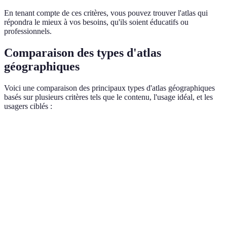
En tenant compte de ces critères, vous pouvez trouver l'atlas qui
répondra le mieux à vos besoins, qu'ils soient éducatifs ou
professionnels.
Comparaison des types d'atlas
géographiques
Voici une comparaison des principaux types d'atlas géographiques
basés sur plusieurs critères tels que le contenu, l'usage idéal, et les
usagers ciblés :
Type d'Atlas
Contenu Principal
Usage Idéal
Usage
Relief, climat,
Atlas
Études
Géogr
ressources
physique
environnementales
étudia
naturelles
Frontières, villes,
Atlas
Recherche socio-
Polit
systèmes
politique
politique
étudia
gouvernement