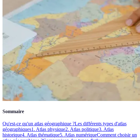
Sommaire
Qu'est-ce qu'un atlas géographique ?
Les différents types d'atlas
géographiques
1. Atlas physique
2. Atlas politique
3. Atlas
historique
4. Atlas thématique
5. Atlas numérique
Comment choisir un