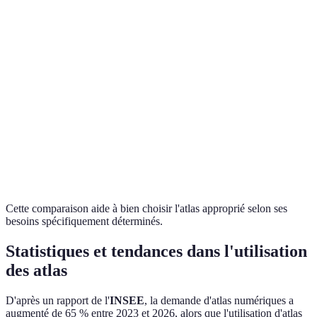
Évènements,
Atlas
Analyse politique
Histor
changements dans
historique
et sociale
cherc
le temps
Atlas
Démographie,
Recherches
Cherc
thématique
économie, santé
spécialisées
univer
Cartes interactives,
Navigation,
Atlas
Voyag
données
information
numérique
profe
dynamiques
rapide
Cette comparaison aide à bien choisir l'atlas approprié selon ses
besoins spécifiquement déterminés.
Statistiques et tendances dans l'utilisation
des atlas
D'après un rapport de l'
INSEE
, la demande d'atlas numériques a
augmenté de 65 % entre 2023 et 2026, alors que l'utilisation d'atlas