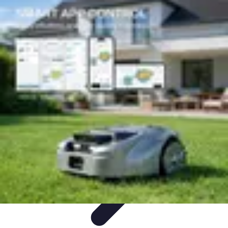
Atlas Géographique
Tendances
Perception et Utilisation
Guide d'achat
Éducation et
Apprentissage
Atlas Thématiques
Atlas Géographique