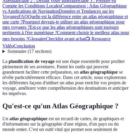
Adéquat
Étape 2 : Définir votre Itinéraire
Étape 3 : Prendre en
Compte les Conditions Locales
Comparaison : Atlas Géographique
vs Applications de Navigation
Données et Tendances sur les
Voyages
FAQ
Quelle est la différence entre un atlas géographique et
une carte ?
Pourquoi devrais-je utiliser un atlas géographique pour
mes voyages ?
Est-ce que les atlas géographiques sont toujours
pertinents à l'ère numérique ?
Comment choisir le meilleur atlas pour
mes besoins ?
Glossaire
Checklist avant achat
📺 Ressource
Vidéo
Conclusion
Sommaire
(
17
sections
)
La
planification de voyage
est une étape essentielle pour profiter
pleinement de ses aventures. Parmi les outils qui peuvent
grandement faciliter cette préparation, un
atlas géographique
se
révèle particulièrement efficace. Dans cet article, nous explorerons
les différentes façons d'utiliser un atlas pour enrichir vos projets de
voyage, améliorer votre compréhension des destinations et anticiper
les imprévus.
Qu'est-ce qu'un Atlas Géographique ?
Un
atlas géographique
est un recueil de cartes, de graphiques et
d'informations sur la géographie d'une région, d'un pays ou du
monde entier. C'est un outil vital qui permet non seulement de