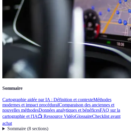
Sommaire
Cartographie aidée par IA : Définition et contexte
Méthodes
modernes et impact procédural
Comparaison des anciennes et
nouvelles méthodes
Données analytiques et bénéfices
FAQ sur la
cartographie et l'IA
📺 Ressource Vidéo
Glossaire
Checklist avant
achat
Sommaire
(
8
sections
)