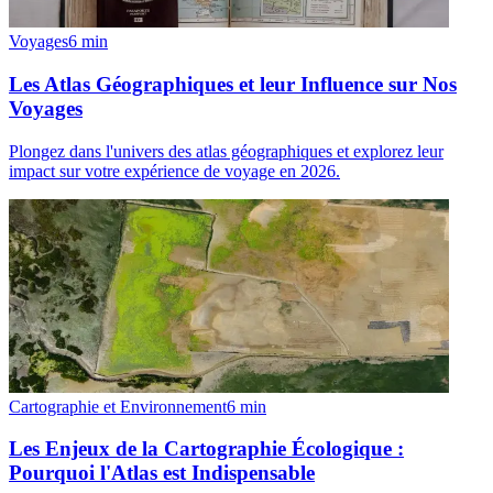
Voyages
6
min
Les Atlas Géographiques et leur Influence sur Nos
Voyages
Plongez dans l'univers des atlas géographiques et explorez leur
impact sur votre expérience de voyage en 2026.
Cartographie et Environnement
6
min
Les Enjeux de la Cartographie Écologique :
Pourquoi l'Atlas est Indispensable