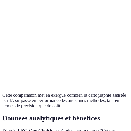
Moyenne
Supériorité
Précision
Élevée (95%)
(80%)
IA
IA
Temps de
Lent (jours à
Rapide (en
hautement
traitement
semaines)
temps réel)
efficace
Flexibilité
Adaptabilité
Faible
Élevée
IA
Variable,
Coût IA
Coût
Élevé
souvent réduit
compétitif
Cette comparaison met en exergue combien la cartographie assistée
par IA surpasse en performance les anciennes méthodes, tant en
termes de précision que de coût.
Données analytiques et bénéfices
D'après
UFC-Que Choisir
, les études montrent que 70% des