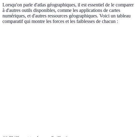
Lorsqu'on parle d'atlas géographiques, il est essentiel de le comparer
à d'autres outils disponibles, comme les applications de cartes
numériques, et d'autres ressources géographiques. Voici un tableau
comparatif qui montre les forces et les faiblesses de chacun :
Critère
Atlas géographique
Applications de carte
Précision des
Élevée, bien conçue
Varie selon la source
données
Physique, besoin de
Accessibilité
Accessible partout
transport
Interactivité
Limitée
Très interactive
Riche en
Contextualisation
informations
Contexte souvent limité
contextuelles