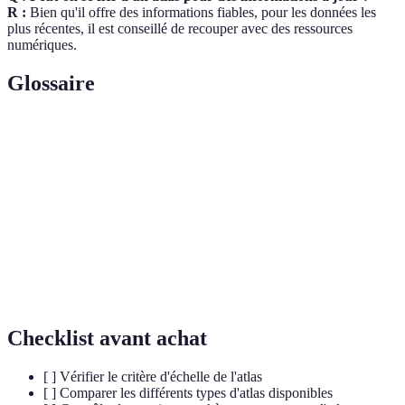
R :
Bien qu'il offre des informations fiables, pour les données les
plus récentes, il est conseillé de recouper avec des ressources
numériques.
Glossaire
Terme
Définition
Atlas
Compilation de cartes et de données géographiques
Légende
Explication des symboles utilisés sur une carte
Rapport entre la distance sur la carte et la distance
Échelle
réelle
Checklist avant achat
[ ] Vérifier le critère d'échelle de l'atlas
[ ] Comparer les différents types d'atlas disponibles