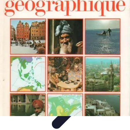
Atlas Géographique
Tendances
Perception et Utilisation
Guide d'achat
Éducation et
Apprentissage
Atlas Thématiques
Atlas Géographique