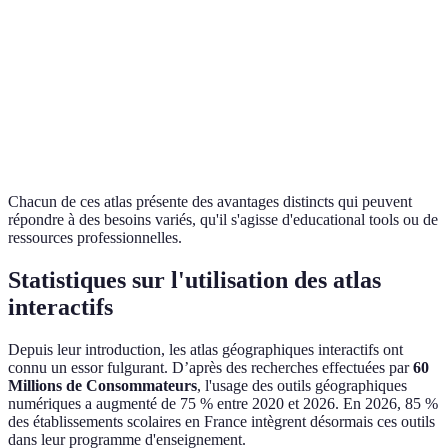
Fonctionnalités
Données
Informations
Projections
supplémentaires
d'échanges
historiques
de croissance
Gratuit avec
Abonnement
Accessibilité
Gratuit
options
payant
premium
Chacun de ces atlas présente des avantages distincts qui peuvent
répondre à des besoins variés, qu'il s'agisse d'educational tools ou de
ressources professionnelles.
Statistiques sur l'utilisation des atlas
interactifs
Depuis leur introduction, les atlas géographiques interactifs ont
connu un essor fulgurant. D’après des recherches effectuées par
60
Millions de Consommateurs
, l'usage des outils géographiques
numériques a augmenté de 75 % entre 2020 et 2026. En 2026, 85 %
des établissements scolaires en France intègrent désormais ces outils
dans leur programme d'enseignement.