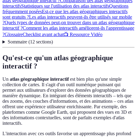
atlas géographique interactif ?
Comparaison des atlas géographiques
interactifs
Statistiques sur l'utilisation des atlas interactifs
Questions
fréquemment posées
Est-ce que les atlas géographiques interactifs
sont gratuits ?
Les atlas interactifs peuvent-ils être utilisés sur mobile
?
Quels types de données peut-on trouver dans un atlas géographique
interactif ?
Comment les atlas interactifs améliorent-ils l'apprentissage
?
Glossaire
Checklist avant achat
📺 Ressource Vidéo
Sommaire
(
12
sections
)
Qu'est-ce qu'un atlas géographique
interactif ?
Un
atlas géographique interactif
est bien plus qu'une simple
collection de cartes. Il s'agit d'un outil numérique puissant qui
permet aux utilisateurs d'explorer des données géographiques de
manière dynamique. En intégrant des éléments interactifs – tels que
des zooms, des couches d'informations, et des animations – ces atlas
offrent une expérience utilisateur enrichissante. Par exemple, des
plateformes comme Google Earth, qui proposent des vues en 3D et
des informations contextuelles, sont de parfaits exemples d'atlas
interactifs.
L'interaction avec ces outils favorise un apprentissage plus profond