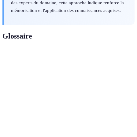
des experts du domaine, cette approche ludique renforce la
mémorisation et l'application des connaissances acquises.
Glossaire
Terme
Définition
Outil numérique permettant d'explorer des cartes
Atlas
et des données géographiques de manière
interactif
dynamique.
Informations collectées et analysées pour
Données
représenter des aspects de la Terre et de ses
géographiques
ressources.
Science et art de créer des représentations
Cartographie
visuelles de données géographiques.