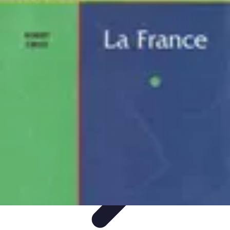
Atlas Géographique
Tendances
Perception et Utilisation
Guide d'achat
Éducation et
Apprentissage
Atlas Thématiques
Atlas Géographique