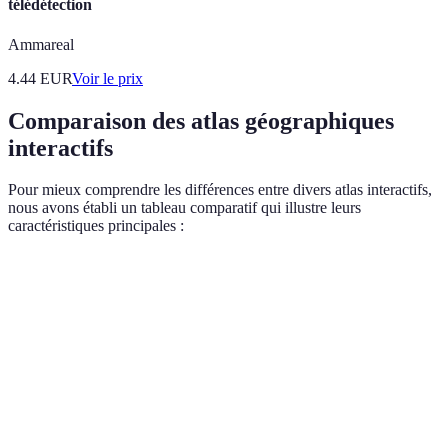
télédétection
Ammareal
4.44
EUR
Voir le prix
Comparaison des atlas géographiques
interactifs
Pour mieux comprendre les différences entre divers atlas interactifs,
nous avons établi un tableau comparatif qui illustre leurs
caractéristiques principales :
Critère
Atlas A
Atlas B
Atlas C
Zoom et
Cartes à
Statistiques
Interactivité
rotation
couches
dynamiques
3D
Couvrance
Monde
Europe
Afrique et
géographique
entier
seulement
Asie