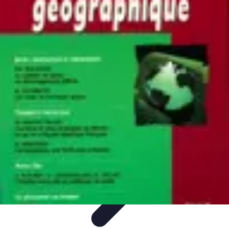
Atlas Géographique
Tendances
Perception et Utilisation
Guide d'achat
Éducation et
Apprentissage
Atlas Thématiques
Atlas Géographique