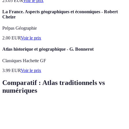
25.05
EUR
Voir le prix
La France. Aspects géographiques et économiques - Robert
Cheize
Prépas Géographie
2.00
EUR
Voir le prix
Atlas historique et géographique - G. Bonnerot
Classiques Hachette GF
3.99
EUR
Voir le prix
Comparatif : Atlas traditionnels vs
numériques
Critère
Atlas Traditionnels
Atlas Numériques
Ve
Nu
Limitée, nécessite
Accessible en
pr