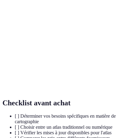
Terme
Définition
Recueil de cartes représentant les aspects
Atlas
géographiques d'une région, essentiel pour
l'analyse économique.
Étude des populations en lien avec les aspects
Géodémographie
géographiques, crucial pour les stratégies
d'entreprise.
Science de la représentation graphique des
Cartographie
espaces géographiques, utilisée pour les
analyses économiques.
Checklist avant achat
[ ] Déterminer vos besoins spécifiques en matière de
cartographie
[ ] Choisir entre un atlas traditionnel ou numérique
[ ] Vérifier les mises à jour disponibles pour l'atlas