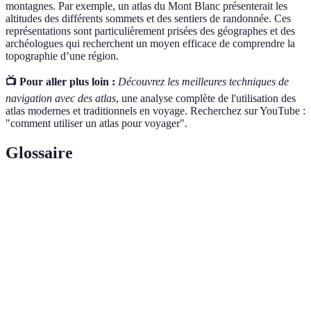
montagnes. Par exemple, un atlas du Mont Blanc présenterait les
altitudes des différents sommets et des sentiers de randonnée. Ces
représentations sont particulièrement prisées des géographes et des
archéologues qui recherchent un moyen efficace de comprendre la
topographie d’une région.
📺 Pour aller plus loin :
Découvrez les meilleures techniques de
navigation avec des atlas
, une analyse complète de l'utilisation des
atlas modernes et traditionnels en voyage. Recherchez sur YouTube :
"comment utiliser un atlas pour voyager".
Glossaire
Terme
Définition
Un recueil de cartes, souvent thématiques, qui
Atlas
représente des informations géographiques
diverses.
Étude des formes et reliefs terrestres, ainsi que de
Topographie
leur représentation cartographique.