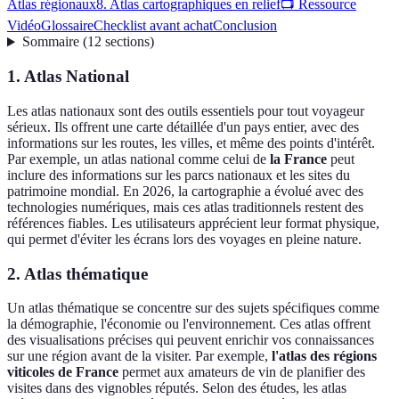
Atlas régionaux
8. Atlas cartographiques en relief
📺 Ressource
Vidéo
Glossaire
Checklist avant achat
Conclusion
Sommaire
(
12
sections
)
1. Atlas National
Les atlas nationaux sont des outils essentiels pour tout voyageur
sérieux. Ils offrent une carte détaillée d'un pays entier, avec des
informations sur les routes, les villes, et même des points d'intérêt.
Par exemple, un atlas national comme celui de
la France
peut
inclure des informations sur les parcs nationaux et les sites du
patrimoine mondial. En 2026, la cartographie a évolué avec des
technologies numériques, mais ces atlas traditionnels restent des
références fiables. Les utilisateurs apprécient leur format physique,
qui permet d'éviter les écrans lors des voyages en pleine nature.
2. Atlas thématique
Un atlas thématique se concentre sur des sujets spécifiques comme
la démographie, l'économie ou l'environnement. Ces atlas offrent
des visualisations précises qui peuvent enrichir vos connaissances
sur une région avant de la visiter. Par exemple,
l'atlas des régions
viticoles de France
permet aux amateurs de vin de planifier des
visites dans des vignobles réputés. Selon des études, les atlas