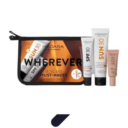
Atlas Géographique
Tendances
Perception et Utilisation
Guide d'achat
Éducation et
Apprentissage
Atlas Thématiques
Atlas Géographique