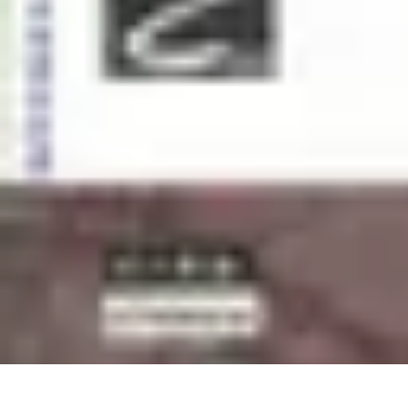
Atlas Géographique
Tendances
Perception et Utilisation
Guide d'achat
Éducation et Apprent
Atlas Géographique