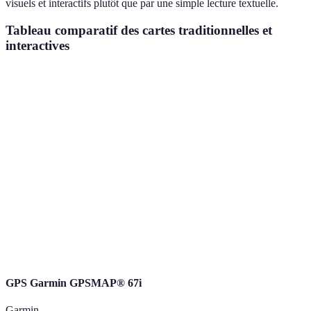
visuels et interactifs plutôt que par une simple lecture textuelle.
Tableau comparatif des cartes traditionnelles et
interactives
Critère
Cartes Traditionnelles
Cartes Interactives
V
Interactivité
Faible
Élevée
P
Mise à jour
des
Statique
Dynamique
P
informations
Multimédia
Non
Oui
P
Accessibilité
Limitée
Élargie
P
GPS Garmin GPSMAP® 67i
Garmin