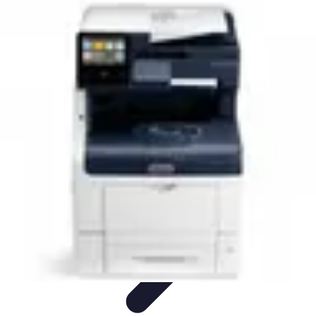
Atlas Géographique
Tendances
Perception et Utilisation
Guide d'achat
Éducation et
Apprentissage
Atlas Thématiques
Atlas Géographique