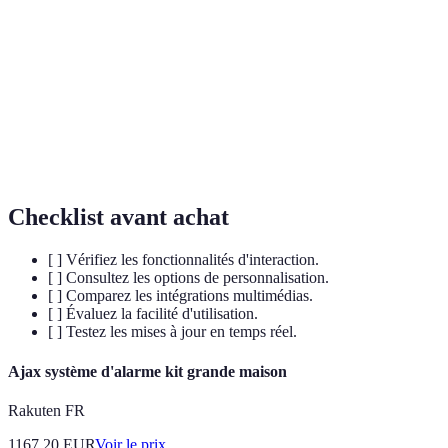
éléments interactifs, permettant une exploration
interactive
dynamique.
Réalité
Technologie qui superpose des éléments virtuels à la
augmentée
réalité, améliorant l'expérience utilisateur.
Données
Informations rendues accessibles au public pour
ouvertes
encourage l'utilisation et l'innovation.
Checklist avant achat
[ ] Vérifiez les fonctionnalités d'interaction.
[ ] Consultez les options de personnalisation.
[ ] Comparez les intégrations multimédias.
[ ] Évaluez la facilité d'utilisation.
[ ] Testez les mises à jour en temps réel.
Ajax système d'alarme kit grande maison
Rakuten FR
1167.20
EUR
Voir le prix