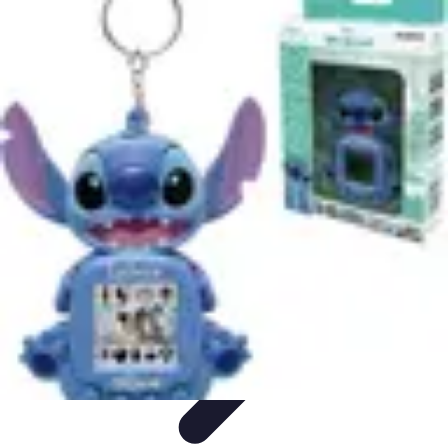
Atlas Géographique
Tendances
Perception et Utilisation
Guide d'achat
Éducation et
Apprentissage
Atlas Thématiques
Atlas Géographique