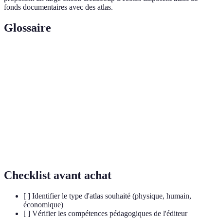
fonds documentaires avec des atlas.
Glossaire
Terme
Définition
Atlas
Collection de cartes organisées par thème.
Science de la représentation graphique de la
Cartographie
Terre.
Données
Informations relatives à la position sur la
géospatiales
surface de la Terre.
Checklist avant achat
[ ] Identifier le type d'atlas souhaité (physique, humain,
économique)
[ ] Vérifier les compétences pédagogiques de l'éditeur