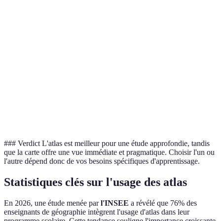
Variée (politique,
Spécifique (détails
Type
économique,
topographiques ou
d'information
culturelle)
routiers)
Éducation, recherche
Navigation,
Utilisation
approfondie
orientation rapide
Peut être interactif,
Statique, souvent
Interactivité
surtout en version
imprimé
numérique
### Verdict L'atlas est meilleur pour une étude approfondie, tandis
que la carte offre une vue immédiate et pragmatique. Choisir l'un ou
l'autre dépend donc de vos besoins spécifiques d'apprentissage.
Statistiques clés sur l'usage des atlas
En 2026, une étude menée par
l'INSEE
a révélé que 76% des
enseignants de géographie intègrent l'usage d'atlas dans leur
programme scolaire. Cette tendance souligne l'importance croissante