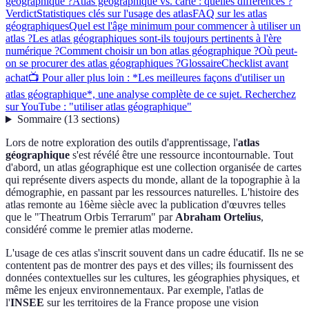
géographique ?
Atlas géographique vs. carte : quelles différences ?
Verdict
Statistiques clés sur l'usage des atlas
FAQ sur les atlas
géographiques
Quel est l'âge minimum pour commencer à utiliser un
atlas ?
Les atlas géographiques sont-ils toujours pertinents à l'ère
numérique ?
Comment choisir un bon atlas géographique ?
Où peut-
on se procurer des atlas géographiques ?
Glossaire
Checklist avant
achat
📺 Pour aller plus loin : *Les meilleures façons d'utiliser un
atlas géographique*, une analyse complète de ce sujet. Recherchez
sur YouTube : "utiliser atlas géographique"
Sommaire
(
13
sections
)
Lors de notre exploration des outils d'apprentissage, l'
atlas
géographique
s'est révélé être une ressource incontournable. Tout
d'abord, un atlas géographique est une collection organisée de cartes
qui représente divers aspects du monde, allant de la topographie à la
démographie, en passant par les ressources naturelles. L'histoire des
atlas remonte au 16ème siècle avec la publication d'œuvres telles
que le "Theatrum Orbis Terrarum" par
Abraham Ortelius
,
considéré comme le premier atlas moderne.
L'usage de ces atlas s'inscrit souvent dans un cadre éducatif. Ils ne se
contentent pas de montrer des pays et des villes; ils fournissent des
données contextuelles sur les cultures, les géographies physiques, et
même les enjeux environnementaux. Par exemple, l'atlas de
l'
INSEE
sur les territoires de la France propose une vision