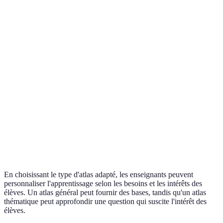
Atlas
de contexte
spécifique
Études spécifiqu
thématique
géographique
(climat,
général
population)
Rappelle
l'évolution
Données
Atlas
Cours d'histoire
géographique
parfois
historique
sciences sociales
à travers le
obsolètes
temps
Nécessite des
Facilité
Atlas
technologies
Activités en clas
d'accès et
numérique
et peut
moderne
interactivité
distancier
En choisissant le type d'atlas adapté, les enseignants peuvent
personnaliser l'apprentissage selon les besoins et les intérêts des
élèves. Un atlas général peut fournir des bases, tandis qu'un atlas
thématique peut approfondir une question qui suscite l'intérêt des
élèves.