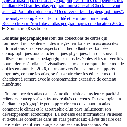
types d'atlas
Impact des atlas géographiques sur les compétences des
étudiants
FAQ sur les atlas géographiques
Glossaire
Checklist avant
achat
📺 Pour aller plus loin : *Découverte des atlas géographiques*,
une analyse complète sur leur utilité et leur fonctionnement.
Recherchez sur YouTube : `atlas géographiques en éducation 2026`.
Sommaire
(
8
sections
)
Les
atlas géographiques
sont des collections de cartes qui
fournissent non seulement des images territoriales, mais aussi des
informations sur divers aspects d'un lieu, allant des données
démographiques aux caractéristiques physiques. Ils sont souvent
utilisés comme outils pédagogiques dans les écoles et les universités
pour aider les étudiants à visualiser et à mieux comprendre le monde
qui les entoure. En 2026, un retour vers l'utilisation de supports
imprimés, comme les atlas, se fait sentir chez les éducateurs qui
cherchent à rompre avec la consommation excessive de contenu
numérique.
L'importance des atlas dans l'éducation réside dans leur capacité à
relier des concepts abstraits aux réalités concrètes. Par exemple, un
étudiant en géographie peut apprendre en consultant un atlas
comment le climat et la géographie d'un pays influencent son
développement économique. La richesse des informations visuelles
et textuelles contenues dans un atlas permet aux élèves de faire des
liens entre les différents sujets abordés dans leurs cours. Par