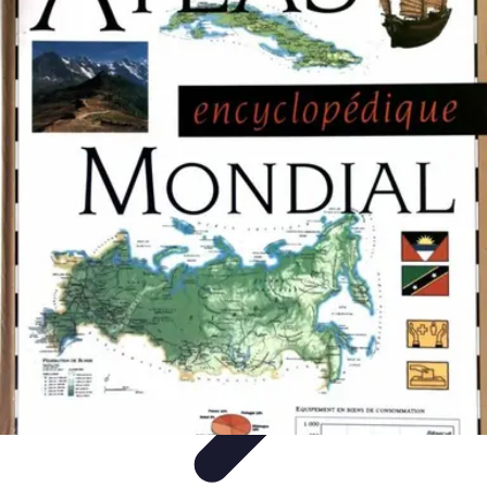
Atlas Géographique
Tendances
Perception et Utilisation
Guide d'achat
Éducation et
Apprentissage
Atlas Thématiques
Atlas Géographique