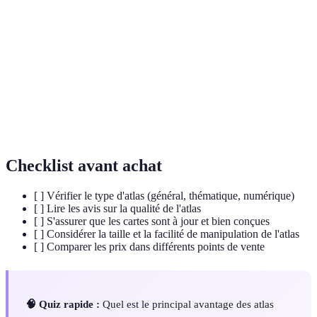
Pratique de dessiner des cartes, utile pour
Cartographie
représenter visuellement des informations
géographiques.
Informations spécifiques regroupées selon un
Données
thème, permettant une analyse approfondie des
thématiques
sujets d'intérêt.
Checklist avant achat
[ ] Vérifier le type d'atlas (général, thématique, numérique)
[ ] Lire les avis sur la qualité de l'atlas
[ ] S'assurer que les cartes sont à jour et bien conçues
[ ] Considérer la taille et la facilité de manipulation de l'atlas
[ ] Comparer les prix dans différents points de vente
🧠 Quiz rapide :
Quel est le principal avantage des atlas