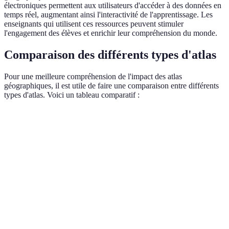
électroniques permettent aux utilisateurs d'accéder à des données en
temps réel, augmentant ainsi l'interactivité de l'apprentissage. Les
enseignants qui utilisent ces ressources peuvent stimuler
l'engagement des élèves et enrichir leur compréhension du monde.
Comparaison des différents types d'atlas
Pour une meilleure compréhension de l'impact des atlas
géographiques, il est utile de faire une comparaison entre différents
types d'atlas. Voici un tableau comparatif :
Type d'atlas
Avantages
Inconvénients
Utilisation re
Offre une
vue
Peut être trop
Atlas
d'ensemble
vaste pour des
Cours de géogra
général
complète et
études ciblées
variée
Détaille un
Peut manquer
sujet