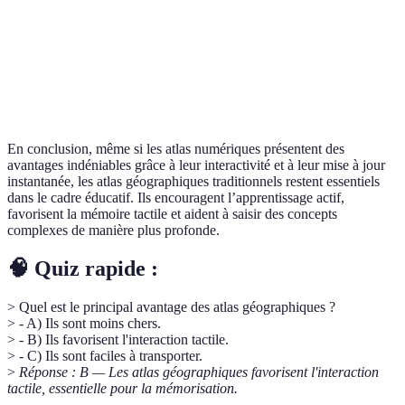
traditionnel
élèves
important
Favorise la
Risque
Papier
Mémorisation
mémoire
d'inattention
encouragé
tactile
accrue
En conclusion, même si les atlas numériques présentent des
avantages indéniables grâce à leur interactivité et à leur mise à jour
instantanée, les atlas géographiques traditionnels restent essentiels
dans le cadre éducatif. Ils encouragent l’apprentissage actif,
favorisent la mémoire tactile et aident à saisir des concepts
complexes de manière plus profonde.
🧠 Quiz rapide :
> Quel est le principal avantage des atlas géographiques ?
> - A) Ils sont moins chers.
> - B) Ils favorisent l'interaction tactile.
> - C) Ils sont faciles à transporter.
>
Réponse : B — Les atlas géographiques favorisent l'interaction
tactile, essentielle pour la mémorisation.