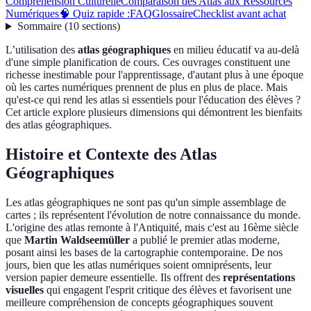
Compréhension Culturelle
Comparaison des Atlas aux Ressources
Numériques
🧠 Quiz rapide :
FAQ
Glossaire
Checklist avant achat
Sommaire
(
10
sections
)
L’utilisation des
atlas géographiques
en milieu éducatif va au-delà
d'une simple planification de cours. Ces ouvrages constituent une
richesse inestimable pour l'apprentissage, d'autant plus à une époque
où les cartes numériques prennent de plus en plus de place. Mais
qu'est-ce qui rend les atlas si essentiels pour l'éducation des élèves ?
Cet article explore plusieurs dimensions qui démontrent les bienfaits
des atlas géographiques.
Histoire et Contexte des Atlas
Géographiques
Les atlas géographiques ne sont pas qu'un simple assemblage de
cartes ; ils représentent l'évolution de notre connaissance du monde.
L'origine des atlas remonte à l'Antiquité, mais c'est au 16ème siècle
que
Martin Waldseemüller
a publié le premier atlas moderne,
posant ainsi les bases de la cartographie contemporaine. De nos
jours, bien que les atlas numériques soient omniprésents, leur
version papier demeure essentielle. Ils offrent des
représentations
visuelles
qui engagent l'esprit critique des élèves et favorisent une
meilleure compréhension de concepts géographiques souvent