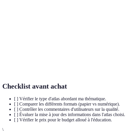
Terme
Définition
Recueil de cartes et d'informations géographiques
Atlas
sur différentes thématiques.
Science de la représentation de la surface terrestre
Cartographie
sous forme de cartes.
Étude des populations humaines et de leurs
Démographie
dynamiques.
Checklist avant achat
[ ] Vérifier le type d'atlas abordant ma thématique.
[ ] Comparer les différents formats (papier vs numérique).
[ ] Contrôler les commentaires d'utilisateurs sur la qualité.
[ ] Évaluer la mise à jour des informations dans l'atlas choisi.
[ ] Vérifier le prix pour le budget alloué à l'éducation.
\