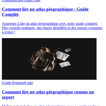
Utilisation des Atlas
5
min
Comment lire un atlas géographique : Guide
Complet
Apprenez à lire un atlas géographique avec notre guide complet.
Des conseils pratiques, des étapes détaillées et des erreurs courantes
à éviter !
Guide Pratique
6
min
Comment lire un atlas géographique comme un
expert