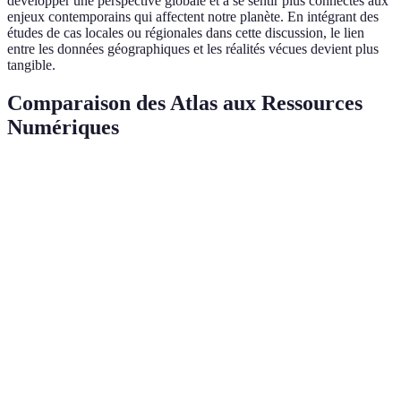
développer une perspective globale et à se sentir plus connectés aux
enjeux contemporains qui affectent notre planète. En intégrant des
études de cas locales ou régionales dans cette discussion, le lien
entre les données géographiques et les réalités vécues devient plus
tangible.
Comparaison des Atlas aux Ressources
Numériques
Critère
Atlas Papier
Atlas Numérique
Verdict
Nécessite un
Accessible en
Numériqu
Accessibilité
investissement
ligne, souvent
préférable
initial
gratuit
pour tous
Haute
Limitée, mais
Numériqu
Interactivité
interactivité, mise
tactile
supérieur
à jour
Moins familier
Papier
Connu et
Familiarité
pour certains
toujours