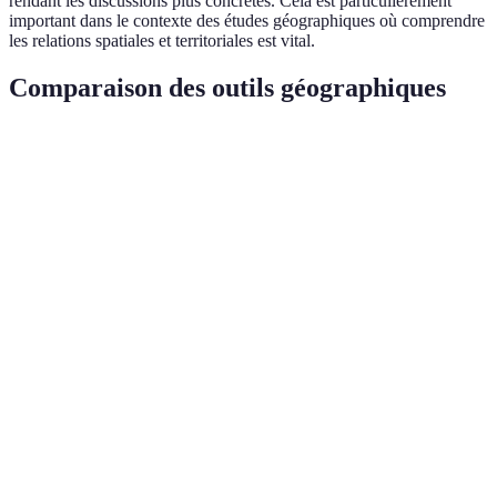
rendant les discussions plus concrètes. Cela est particulièrement
important dans le contexte des études géographiques où comprendre
les relations spatiales et territoriales est vital.
Comparaison des outils géographiques
Type d'outil
Avantages
Inconvénients
Utilisation r
Visuels,
Peuvent être
interactifs,
Atlas
coûteux,
Apprentissage e
fournissent
géographique
souvent
projets de rech
un contexte
volumineux
riche
Accès
facile,
Dépendance à
Cartes
mises à
la technologie,
Explorations en
numériques
jour
parfois moins
présentations
fréquentes,
détaillées
interactives