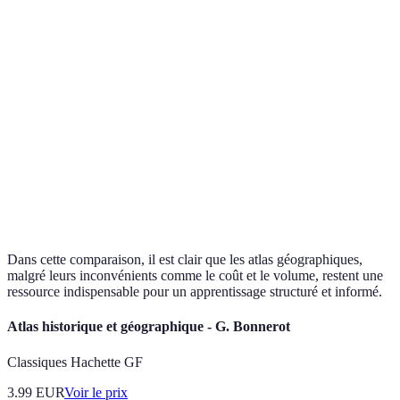
Moins de
Structure
rivages
Manuels
cohérente,
visuels,
Révisions, étud
scolaires
validés par
manquent
des experts
d'interactivité
Accès
Nécessitent
immédiat à
des appareils
Applications
Activités pratiq
des données
mobiles, une
géographiques
explorations ind
actualisées,
connexion
interactivité
internet
Dans cette comparaison, il est clair que les atlas géographiques,
malgré leurs inconvénients comme le coût et le volume, restent une
ressource indispensable pour un apprentissage structuré et informé.
Atlas historique et géographique - G. Bonnerot
Classiques Hachette GF
3.99
EUR
Voir le prix