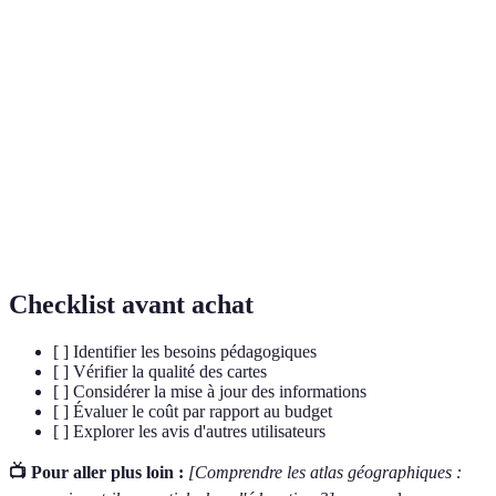
Terme
Définition
Atlas
Recueil de cartes qui montrent des informations
géographique
géographiques sur différents territoires.
Science et technique de représentation par des
Cartographie
cartes des régions de la Terre.
Étude des effets de la géographie sur les relations
Géopolitique
internationales.
Checklist avant achat
[ ] Identifier les besoins pédagogiques
[ ] Vérifier la qualité des cartes
[ ] Considérer la mise à jour des informations
[ ] Évaluer le coût par rapport au budget
[ ] Explorer les avis d'autres utilisateurs
📺 Pour aller plus loin :
[Comprendre les atlas géographiques :