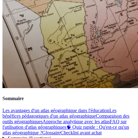
Sommaire
Les avantages d'un atlas géographique dans l'éducation
Les
bénéfices pédagogiques d'un atlas géographique
Comparaison des
outils géographiques
Approche analytique avec les atlas
FAQ sur
l'utilisation d'atlas géographiques
🧠 Quiz rapide : Qu'est-ce qu'un
atlas géographique ?
Glossaire
Checklist avant achat