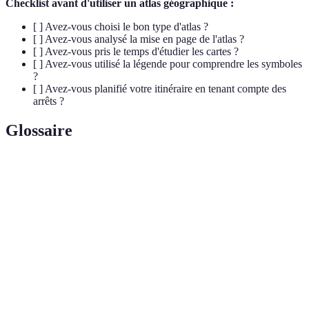
Checklist avant d'utiliser un atlas géographique :
[ ] Avez-vous choisi le bon type d'atlas ?
[ ] Avez-vous analysé la mise en page de l'atlas ?
[ ] Avez-vous pris le temps d'étudier les cartes ?
[ ] Avez-vous utilisé la légende pour comprendre les symboles
?
[ ] Avez-vous planifié votre itinéraire en tenant compte des
arrêts ?
Glossaire
Terme
Définition
Recueil de cartes géographiques, souvent accompagné
Atlas
de données complémentaires.
Indication sur la carte qui permet de comprendre la
Échelle
distance réelle par rapport à la distance sur la carte.
Section d’un atlas expliquant les symboles utilisés sur
Légende