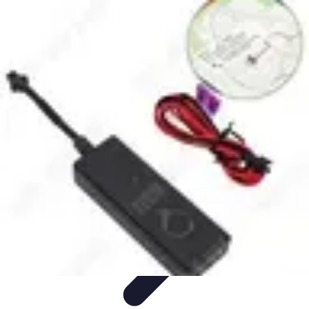
Atlas Géographique
Tendances
Perception et Utilisation
Guide d'achat
Éducation et
Apprentissage
Atlas Thématiques
Atlas Géographique