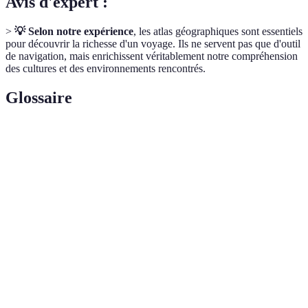
Avis d'expert :
>
💡 Selon notre expérience
, les atlas géographiques sont essentiels
pour découvrir la richesse d'un voyage. Ils ne servent pas que d'outil
de navigation, mais enrichissent véritablement notre compréhension
des cultures et des environnements rencontrés.
Glossaire
Terme
Définition
Un recueil de cartes représentant divers aspects de
Atlas
la Terre et de ses caractéristiques.
La science qui étudie les lieux, les
Géographie
environnements et leurs interconnexions.
L'art et la science de créer des cartes et des
Cartographie
représentations géographiques.