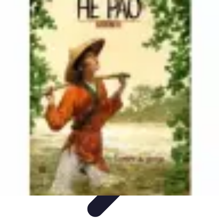
Atlas Géographique
Tendances
Perception et Utilisation
Guide d'achat
Éducation et
Apprentissage
Atlas Thématiques
Atlas Géographique