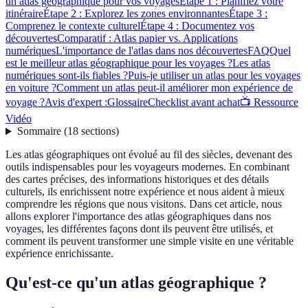
un atlas géographique pour vos voyages
Étape 1 : Planifiez votre
itinéraire
Étape 2 : Explorez les zones environnantes
Étape 3 :
Comprenez le contexte culturel
Étape 4 : Documentez vos
découvertes
Comparatif : Atlas papier vs. Applications
numériques
L'importance de l'atlas dans nos découvertes
FAQ
Quel
est le meilleur atlas géographique pour les voyages ?
Les atlas
numériques sont-ils fiables ?
Puis-je utiliser un atlas pour les voyages
en voiture ?
Comment un atlas peut-il améliorer mon expérience de
voyage ?
Avis d'expert :
Glossaire
Checklist avant achat
📺 Ressource
Vidéo
Sommaire
(
18
sections
)
Les atlas géographiques ont évolué au fil des siècles, devenant des
outils indispensables pour les voyageurs modernes. En combinant
des cartes précises, des informations historiques et des détails
culturels, ils enrichissent notre expérience et nous aident à mieux
comprendre les régions que nous visitons. Dans cet article, nous
allons explorer l'importance des atlas géographiques dans nos
voyages, les différentes façons dont ils peuvent être utilisés, et
comment ils peuvent transformer une simple visite en une véritable
expérience enrichissante.
Qu'est-ce qu'un atlas géographique ?