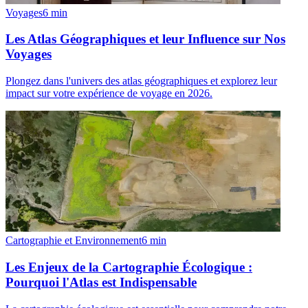
Voyages
6
min
Les Atlas Géographiques et leur Influence sur Nos
Voyages
Plongez dans l'univers des atlas géographiques et explorez leur
impact sur votre expérience de voyage en 2026.
Cartographie et Environnement
6
min
Les Enjeux de la Cartographie Écologique :
Pourquoi l'Atlas est Indispensable