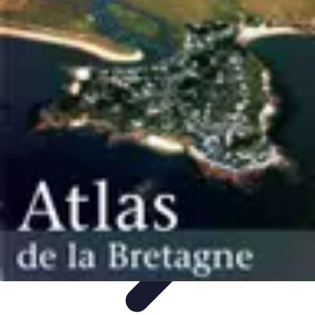
Atlas Géographique
Tendances
Perception et Utilisation
Guide d'achat
Éducation et
Apprentissage
Atlas Thématiques
Atlas Géographique