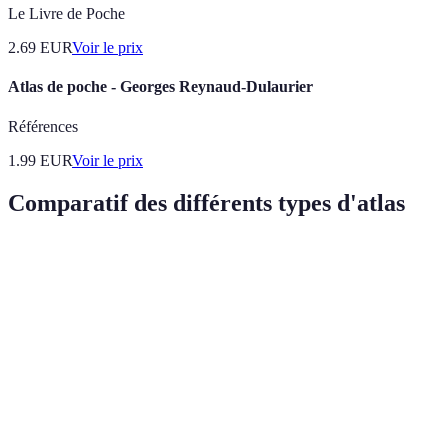
Le Livre de Poche
2.69
EUR
Voir le prix
Atlas de poche - Georges Reynaud-Dulaurier
Références
1.99
EUR
Voir le prix
Comparatif des différents types d'atlas
Type d'Atlas
Avantages
Inconvénients
Public Cible
Conçu pour
Contenu
Élèves,
Atlas scolaire
l'apprentissage
simpliste
enseignants
Volumineux,
Atlas
Contenu riche
Chercheurs,
souvent
encyclopédique
et varié
professionnel
coûteux