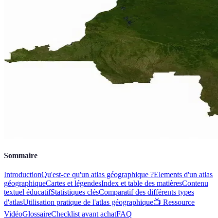
Sommaire
Introduction
Qu'est-ce qu'un atlas géographique ?
Elements d'un atlas
géographique
Cartes et légendes
Index et table des matières
Contenu
textuel éducatif
Statistiques clés
Comparatif des différents types
d'atlas
Utilisation pratique de l'atlas géographique
📺 Ressource
Vidéo
Glossaire
Checklist avant achat
FAQ