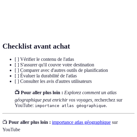
Carte
Carte détaillée qui représente les caractéristiques
topographique
physiques d'une région.
Processus de planification d'un itinéraire pour se
Navigation
déplacer d'un point à un autre.
Checklist avant achat
[ ] Vérifier le contenu de l'atlas
[ ] S'assurer qu'il couvre votre destination
[ ] Comparer avec d'autres outils de planification
[ ] Évaluer la durabilité de l'atlas
[ ] Consulter les avis d'autres utilisateurs
📺 Pour aller plus loin :
Explorez comment un atlas
géographique peut enrichir vos voyages,
recherchez sur
YouTube:
.
importance atlas géographique
📺
Pour aller plus loin :
importance atlas géographique
sur
YouTube