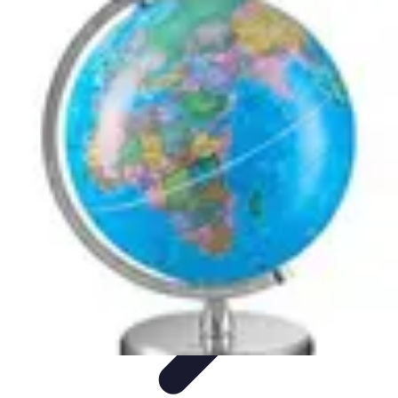
Atlas Géographique
Tendances
Perception et Utilisation
Guide d'achat
Éducation et
Apprentissage
Atlas Thématiques
Atlas Géographique