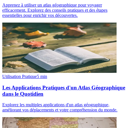
Apprenez à utiliser un atlas géographique pour voyager
efficacement. Explorez des conseils pratiques et des étapes
essentielles pour enrichir vos découvertes.
Utilisation Pratique
5
min
Les Applications Pratiques d'un Atlas Géographique
dans le Quotidien
Explorez les multiples applications d'un atlas géographique,
améliorant vos déplacements et votre compréhension du monde.