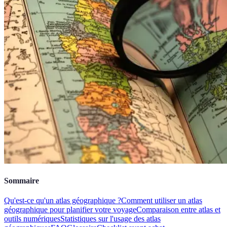
Sommaire
Qu'est-ce qu'un atlas géographique ?
Comment utiliser un atlas
géographique pour planifier votre voyage
Comparaison entre atlas et
outils numériques
Statistiques sur l'usage des atlas