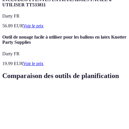
UTILISER TT533811
Darty FR
56.89
EUR
Voir le prix
Outil de nouage facile à utiliser pour les ballons en latex Knotter
Party Supplies
Darty FR
19.99
EUR
Voir le prix
Comparaison des outils de planification
Critères
Atlas Géographique
GPS
Application Mo
Visibilité
Oui
Non
Partielle
globale
Déconnexion
Oui
Non
Non