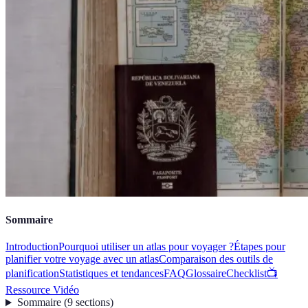
Sommaire
Introduction
Pourquoi utiliser un atlas pour voyager ?
Étapes pour
planifier votre voyage avec un atlas
Comparaison des outils de
planification
Statistiques et tendances
FAQ
Glossaire
Checklist
📺
Ressource Vidéo
Sommaire
(
9
sections
)