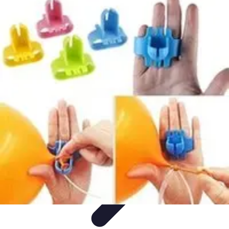
Atlas Géographique
Tendances
Perception et Utilisation
Guide d'achat
Éducation et
Apprentissage
Atlas Thématiques
Atlas Géographique