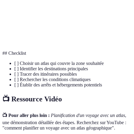
informations de navigation.
Itinéraire
Un schéma préétabli pour le parcours d'un voyage.
L'étude des formes et des caractéristiques de la
Topographie
surface de la Terre.
## Checklist
[ ] Choisir un atlas qui couvre la zone souhaitée
[ ] Identifier les destinations principales
[ ] Tracer des itinéraires possibles
[ ] Rechercher les conditions climatiques
[ ] Établir des arrêts et hébergements potentiels
📺 Ressource Vidéo
📺 Pour aller plus loin :
Planification d'un voyage avec un atlas
,
une démonstration détaillée des étapes. Recherchez sur YouTube :
"comment planifier un voyage avec un atlas géographique".