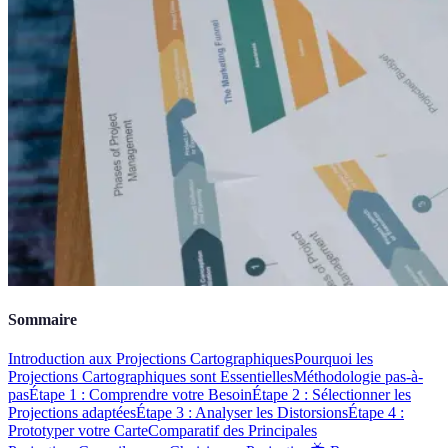
Sommaire
Introduction aux Projections Cartographiques
Pourquoi les
Projections Cartographiques sont Essentielles
Méthodologie pas-à-
pas
Étape 1 : Comprendre votre Besoin
Étape 2 : Sélectionner les
Projections adaptées
Étape 3 : Analyser les Distorsions
Étape 4 :
Prototyper votre Carte
Comparatif des Principales