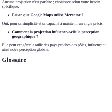
Aucune projection n'est parfaite ; choisissez selon votre besoin
spécifique.
Est-ce que Google Maps utilise Mercator ?
Oui, pour sa simplicité et sa capacité à maintenir un angle précis.
Comment la projection influence-t-elle la perception
géographique ?
Elle peut exagérer la taille des pays proches des pôles, influençant
ainsi notre perception globale.
Glossaire
Terme
Définition
Projection
Une projection qui conserve les angles mais
Mercator
déforme les surfaces
Projection
Projection conique préservant les surfaces
Lambert