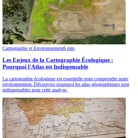
Cartographie et Environnement
6
min
Les Enjeux de la Cartographie Écologique :
Pourquoi l'Atlas est Indispensable
La cartographie écologique est essentielle pour comprendre notre
environnement. Découvrez pourquoi les atlas géographiques sont
indispensables pour cette analyse.