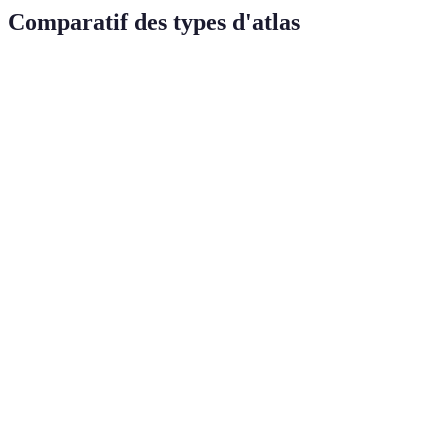
Comparatif des types d'atlas
Type d'Atlas
Avantages
Inconvénients
Usage recomma
Couvre une
Atlas
large
Parfois peu
Études académiqu
général
gamme de
détaillé
sujets
Adapté aux
Moins utile
Atlas
voyages et
pour la
Voyages
routier
à la
recherche
navigation
Approfondi
Peut manquer
Atlas
sur un sujet
de contexte
Projets spécifique
thématique
spécifique
général
Riche en
Données
Atlas