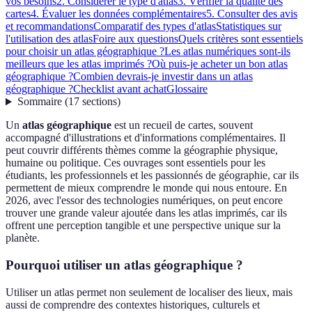
vos besoins
2. Considérer le type d'atlas
3. Vérifier la qualité des
cartes
4. Évaluer les données complémentaires
5. Consulter des avis
et recommandations
Comparatif des types d'atlas
Statistiques sur
l'utilisation des atlas
Foire aux questions
Quels critères sont essentiels
pour choisir un atlas géographique ?
Les atlas numériques sont-ils
meilleurs que les atlas imprimés ?
Où puis-je acheter un bon atlas
géographique ?
Combien devrais-je investir dans un atlas
géographique ?
Checklist avant achat
Glossaire
Sommaire
(
17
sections
)
Un
atlas géographique
est un recueil de cartes, souvent
accompagné d'illustrations et d'informations complémentaires. Il
peut couvrir différents thèmes comme la géographie physique,
humaine ou politique. Ces ouvrages sont essentiels pour les
étudiants, les professionnels et les passionnés de géographie, car ils
permettent de mieux comprendre le monde qui nous entoure. En
2026, avec l'essor des technologies numériques, on peut encore
trouver une grande valeur ajoutée dans les atlas imprimés, car ils
offrent une perception tangible et une perspective unique sur la
planète.
Pourquoi utiliser un atlas géographique ?
Utiliser un atlas permet non seulement de localiser des lieux, mais
aussi de comprendre des contextes historiques, culturels et