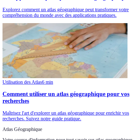
Explorez comment un atlas géographique peut transformer votre
compréhension du monde avec des applications pratiques.
Utilisation des Atlas
6
min
Comment utiliser un atlas géographique pour vos
recherches
Maîtrisez l'art d'explorer un atlas géographique pour enrichir vos
recherches. Suivez notre guide pratique.
Atlas Géographique
Votre source d'information pour tout savoir sur
atlas geographique
.