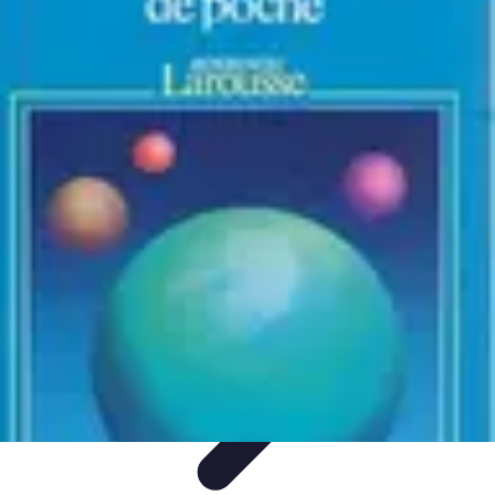
Atlas Géographique
Tendances
Perception et Utilisation
Guide d'achat
Éducation et
Apprentissage
Atlas Thématiques
Atlas Géographique