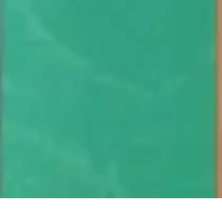
Atlas Géographique
Tendances
Perception et Utilisation
Guide d'achat
Éducation et Apprent
Atlas Géographique