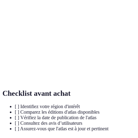
Terme
Définition
Recueil de cartes et d'informations géographiques
Atlas
sur un territoire spécifique.
Explication des symboles présents sur une carte,
Légende
facilitant la compréhension.
Étude des caractéristiques physiques d'une région,
Topographie
telles que montagnes, rivières.
Checklist avant achat
[ ] Identifiez votre région d'intérêt
[ ] Comparez les éditions d'atlas disponibles
[ ] Vérifiez la date de publication de l'atlas
[ ] Consultez des avis d’utilisateurs
[ ] Assurez-vous que l'atlas est à jour et pertinent