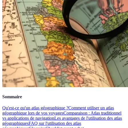
Sommaire
Qu'est-ce qu'un atlas géographique ?
Comment utiliser un atlas
géographique lors de vos voyages
Comparaison : Atlas traditionnel
vs applications de navigation
Les avantages de l'utilisation des atlas
géographiques
FAQ sur l'utilisation des atlas