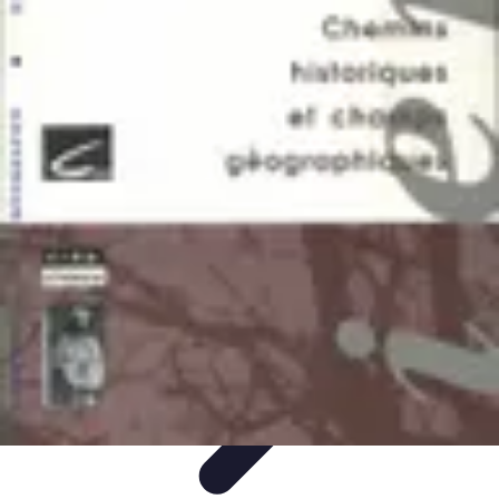
Atlas Géographique
Tendances
Perception et Utilisation
Guide d'achat
Éducation et
Apprentissage
Atlas Thématiques
Atlas Géographique