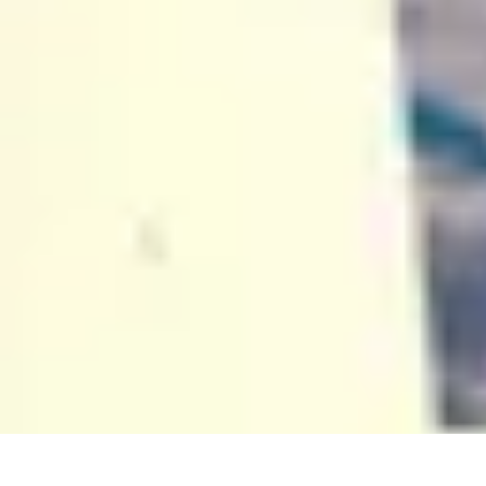
Atlas Géographique
Tendances
Perception et Utilisation
Guide d'achat
Éducation et Apprent
Atlas Géographique