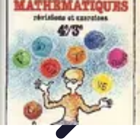
Atlas Géographique
Tendances
Perception et Utilisation
Guide d'achat
Éducation et
Apprentissage
Atlas Thématiques
Atlas Géographique