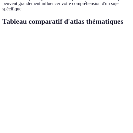
peuvent grandement influencer votre compréhension d'un sujet
spécifique.
Tableau comparatif d'atlas thématiques
Catégorie d'Atlas
Exemple
Force
Faiblesse
Peut être
Atlas de la
Données
Environnemental
trop
biodiversité
récentes
technique
Données
Atlas du
Analyse
parfois
Économique
commerce
complète
très
international
localisées
Peut
Atlas des
Données
manquer
Sociodémographique
villes et des
accessibles
d'analyses
campagnes
croisées