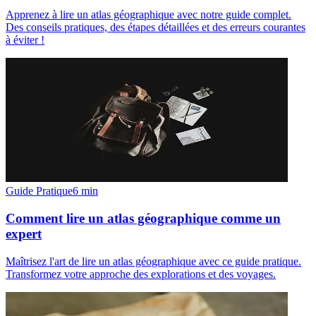
Apprenez à lire un atlas géographique avec notre guide complet.
Des conseils pratiques, des étapes détaillées et des erreurs courantes
à éviter !
Guide Pratique
6
min
Comment lire un atlas géographique comme un
expert
Maîtrisez l'art de lire un atlas géographique avec ce guide pratique.
Transformez votre approche des explorations et des voyages.