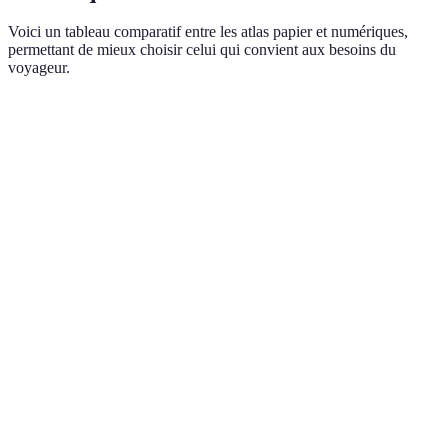
Voici un tableau comparatif entre les atlas papier et numériques,
permettant de mieux choisir celui qui convient aux besoins du
voyageur.
Critère
Atlas Papier
Atlas Numérique
Verdict
Toujours
Nécessite un
Atout pour
accessible via
Accessibilité
espace
ceux en
smartphone ou
physique
déplacement
tablette
Capacité
Contenu
Mises à jour
Pratique et
d'update
statique
fréquentes
dynamique
Détail des
Richesse
Fonctionnalités
Dépend des
cartes
visuelle
interactives
besoins
Peut
Dépend de
Risque
Durabilité
s'endommager
l'appareil
d’obsolescen