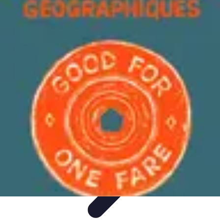
Atlas Géographique
Tendances
Perception et Utilisation
Guide d'achat
Éducation et
Apprentissage
Atlas Thématiques
Atlas Géographique