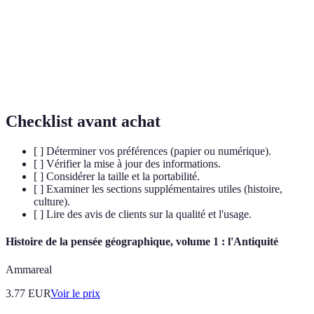
Cartographie
L'art et la science de tracer des cartes.
Étude des formes de relief d'une surface
Topographie
terrestre.
Checklist avant achat
[ ] Déterminer vos préférences (papier ou numérique).
[ ] Vérifier la mise à jour des informations.
[ ] Considérer la taille et la portabilité.
[ ] Examiner les sections supplémentaires utiles (histoire,
culture).
[ ] Lire des avis de clients sur la qualité et l'usage.
Histoire de la pensée géographique, volume 1 : l'Antiquité
Ammareal
3.77
EUR
Voir le prix