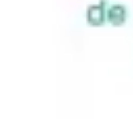
Atlas Géographique
Tendances
Perception et Utilisation
Guide d'achat
Éducation et Apprent
Atlas Géographique