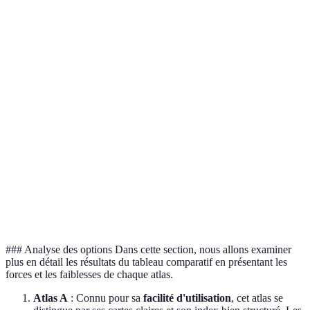
Atlas 
Détails
Détails
Détails
Détails
C son
cartographiques
complets
limités
variés
très r
en dét
Atlas
est le
Volume
meill
Portabilité
Compact
Volumineux
moyen
choix
pour l
voyag
Atlas
3,69
7,58
Prix
2,69 EUR
est le
EUR
EUR
abord
### Analyse des options Dans cette section, nous allons examiner
plus en détail les résultats du tableau comparatif en présentant les
forces et les faiblesses de chaque atlas.
Atlas A
: Connu pour sa
facilité d'utilisation
, cet atlas se