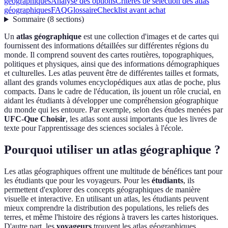
géographiques
Analyse des options
Critères de sélection des atlas
géographiques
FAQ
Glossaire
Checklist avant achat
Sommaire
(
8
sections
)
Un
atlas géographique
est une collection d'images et de cartes qui
fournissent des informations détaillées sur différentes régions du
monde. Il comprend souvent des cartes routières, topographiques,
politiques et physiques, ainsi que des informations démographiques
et culturelles. Les atlas peuvent être de différentes tailles et formats,
allant des grands volumes encyclopédiques aux atlas de poche, plus
compacts. Dans le cadre de l'éducation, ils jouent un rôle crucial, en
aidant les étudiants à développer une compréhension géographique
du monde qui les entoure. Par exemple, selon des études menées par
UFC-Que Choisir
, les atlas sont aussi importants que les livres de
texte pour l'apprentissage des sciences sociales à l'école.
Pourquoi utiliser un atlas géographique ?
Les atlas géographiques offrent une multitude de bénéfices tant pour
les étudiants que pour les voyageurs. Pour les
étudiants
, ils
permettent d'explorer des concepts géographiques de manière
visuelle et interactive. En utilisant un atlas, les étudiants peuvent
mieux comprendre la distribution des populations, les reliefs des
terres, et même l'histoire des régions à travers les cartes historiques.
D'autre part, les
voyageurs
trouvent les atlas géographiques