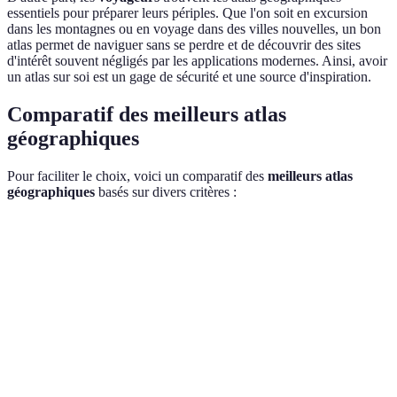
essentiels pour préparer leurs périples. Que l'on soit en excursion
dans les montagnes ou en voyage dans des villes nouvelles, un bon
atlas permet de naviguer sans se perdre et de découvrir des sites
d'intérêt souvent négligés par les applications modernes. Ainsi, avoir
un atlas sur soi est un gage de sécurité et une source d'inspiration.
Comparatif des meilleurs atlas
géographiques
Pour faciliter le choix, voici un comparatif des
meilleurs atlas
géographiques
basés sur divers critères :
Critère
Atlas A
Atlas B
Atlas C
Verdi
Atlas
est id
Facilité
Très
Bonne
Moyenne
pour 
d'utilisation
bonne
navig
facile.