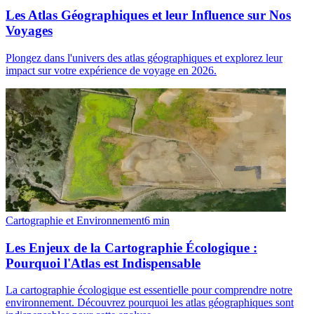
Les Atlas Géographiques et leur Influence sur Nos
Voyages
Plongez dans l'univers des atlas géographiques et explorez leur
impact sur votre expérience de voyage en 2026.
Cartographie et Environnement
6
min
Les Enjeux de la Cartographie Écologique :
Pourquoi l'Atlas est Indispensable
La cartographie écologique est essentielle pour comprendre notre
environnement. Découvrez pourquoi les atlas géographiques sont