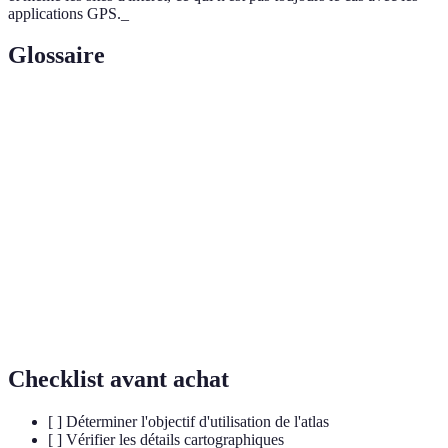
applications GPS._
Glossaire
Terme
Définition
Une collection de cartes regroupées pour
Atlas
représenter des régions ou des thèmes
géographiques.
Cartographie
L'art et la science de créer des cartes.
L'étude des formes de la surface terrestre et des
Topographie
relevés cartographiques qui en résultent.
Checklist avant achat
[ ] Déterminer l'objectif d'utilisation de l'atlas
[ ] Vérifier les détails cartographiques