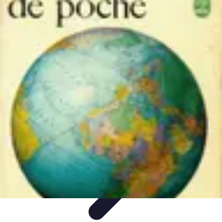
Atlas Géographique
Tendances
Perception et Utilisation
Guide d'achat
Éducation et
Apprentissage
Atlas Thématiques
Atlas Géographique