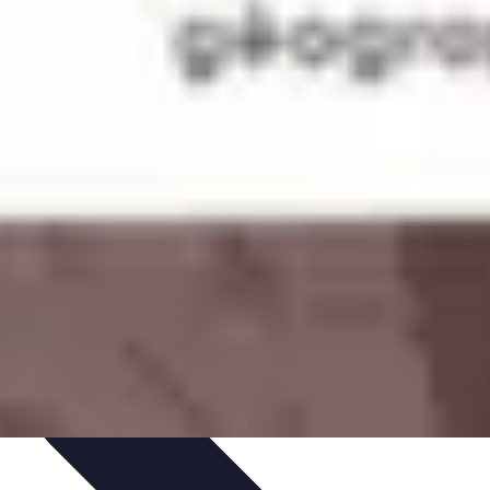
issage
Atlas Thématiques