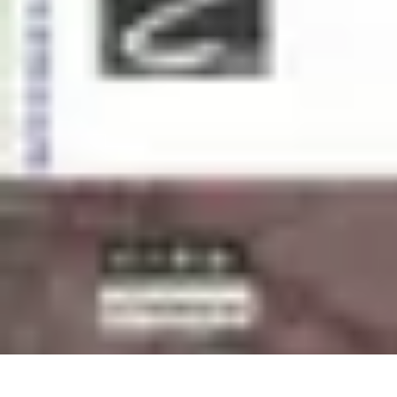
Atlas Géographique
Tendances
Perception et Utilisation
Guide d'achat
Éducation et Apprent
Atlas Géographique