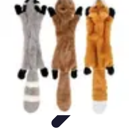
Atlas Géographique
Tendances
Perception et Utilisation
Guide d'achat
Éducation et
Apprentissage
Atlas Thématiques
Atlas Géographique