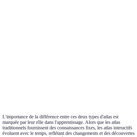
Haute
Atlas
Limitée (livres
Accessibilité
(disponible sur
interacti
physiques)
divers appareils)
supérieu
Très haute
Atlas
Nulle (format
Interactivité
(zoom,
interacti
statique)
infographies)
supérieu
Atlas
Difficile (nouvelle
Mise à jour
Instantanée
interacti
édition nécessaire)
supérieu
Atlas
Élevé
Faible (lecture
Engagement
interacti
(gamification)
passive)
supérieu
L'importance de la différence entre ces deux types d'atlas est
marquée par leur rôle dans l'apprentissage. Alors que les atlas
traditionnels fournissent des connaissances fixes, les atlas interactifs
évoluent avec le temps, reflétant des changements et des découvertes