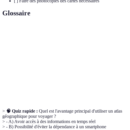
[ ] Faire des photocopies des cartes nécessaires
Glossaire
Terme
Définition
Recueil de cartes compilant des informations
Atlas
géographiques.
Projection
Méthode de représentation des terrains sur
cartographique
une surface plane.
Lieu notable qu'un voyageur pourrait
Point d'intérêt
vouloir visiter.
>
🧠 Quiz rapide :
Quel est l'avantage principal d'utiliser un atlas
géographique pour voyager ?
> - A) Avoir accès à des informations en temps réel
> - B) Possibilité d'éviter la dépendance à un smartphone