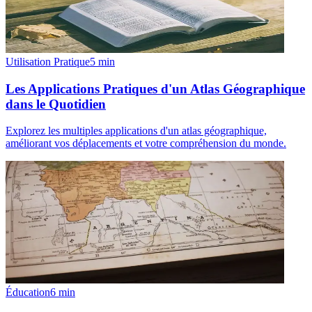
Utilisation Pratique
5
min
Les Applications Pratiques d'un Atlas Géographique
dans le Quotidien
Explorez les multiples applications d'un atlas géographique,
améliorant vos déplacements et votre compréhension du monde.
Éducation
6
min