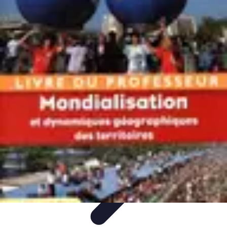
Atlas Géographique
Tendances
Perception et Utilisation
Guide d'achat
Éducation et
Apprentissage
Atlas Thématiques
Atlas Géographique