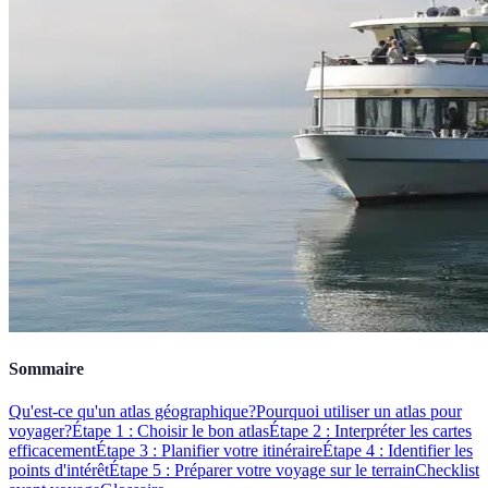
Sommaire
Qu'est-ce qu'un atlas géographique?
Pourquoi utiliser un atlas pour
voyager?
Étape 1 : Choisir le bon atlas
Étape 2 : Interpréter les cartes
efficacement
Étape 3 : Planifier votre itinéraire
Étape 4 : Identifier les
points d'intérêt
Étape 5 : Préparer votre voyage sur le terrain
Checklist