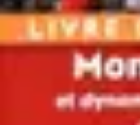
Atlas Géographique
Tendances
Perception et Utilisation
Guide d'achat
Éducation et Apprent
Atlas Géographique