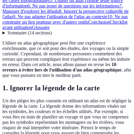
les cartes topographiques
5. Utiliser un atlas comme seule source
d'information
6. Ne pas poser de questions sur les informations
7.
Manquer d'explorer les détails
8. Ignorer la perspective culturelle de
l'atlas
9. Ne pas adapter l'utilisation de l'atlas au contexte
10. Ne pas
construire un lien pratique avec d'autres outils
Conclusion
Checklist
avant utilisation
Glossaire
Sommaire
(
14
sections
)
Utiliser un atlas géographique peut être une expérience
enrichissante, que ce soit pour des études, des voyages ou la simple
curiosité. Cependant, de nombreuses personnes commettent des
erreurs qui peuvent compliquer leur expérience ou même les induire
en erreur. Dans cet article, nous allons passer en revue les
10
erreurs à éviter lors de l'utilisation d'un atlas géographique
, afin
que vous puissiez en tirer le meilleur parti.
1. Ignorer la légende de la carte
Un des pièges les plus courants en utilisant un atlas est de négliger la
légende de la carte. La légende donne des informations vitales sur
les symboles, les couleurs et les échelles utilisés. Par exemple, si
vous êtes en train de planifier un voyage et que vous ne comprenez
pas les symboles représentant les montagnes ou les rivières, vous
risquez de mal interpréter votre itinéraire. Prenez le temps de
consulter la légende pour vous assurer de bien comprendre les