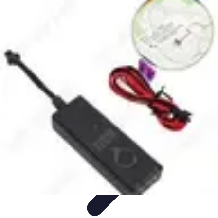
Atlas Géographique
Tendances
Perception et Utilisation
Guide d'achat
Éducation et
Apprentissage
Atlas Thématiques
Atlas Géographique