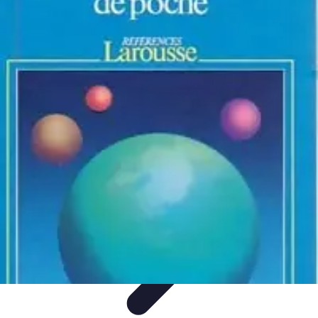
Atlas Géographique
Tendances
Perception et Utilisation
Guide d'achat
Éducation et
Apprentissage
Atlas Thématiques
Atlas Géographique