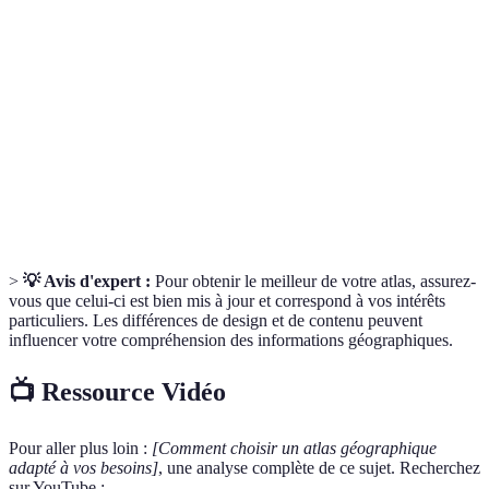
Terme
Définition
Livre de cartes, représentant une région ou un
Atlas
sujet spécifique.
Cartographie
Science et art de créer des cartes.
Atlas
Atlas qui se concentre sur un sujet spécifique,
thématique
comme la démographie.
>
💡 Avis d'expert :
Pour obtenir le meilleur de votre atlas, assurez-
vous que celui-ci est bien mis à jour et correspond à vos intérêts
particuliers. Les différences de design et de contenu peuvent
influencer votre compréhension des informations géographiques.
📺 Ressource Vidéo
Pour aller plus loin :
[Comment choisir un atlas géographique
adapté à vos besoins]
, une analyse complète de ce sujet. Recherchez
sur YouTube :