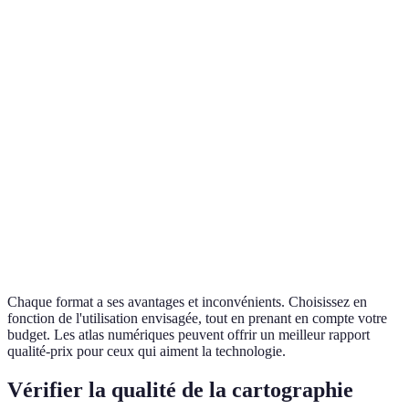
Facile à
Portabilité
Moins pratique
Très 
transporter
Détails
Dépe
Limités
Très détaillés
cartographiques
l'appl
Varia
Prix
Moins cher
Plus coûteux
l'appl
Facile à lire en
Meilleur pour
Accessibilité
Accès
voyage
l'étude
Chaque format a ses avantages et inconvénients. Choisissez en
fonction de l'utilisation envisagée, tout en prenant en compte votre
budget. Les atlas numériques peuvent offrir un meilleur rapport
qualité-prix pour ceux qui aiment la technologie.
Vérifier la qualité de la cartographie