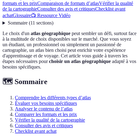
formats et les prix
Comparaison de formats d’atlas
Vérifier la qualité
de la cartographie
Consulter des avis et critiques
Checklist avant
achat
Glossaire
📺 Ressource Vidéo
Sommaire
(
11
sections
)
Le choix d'un
atlas géographique
peut sembler un défi, surtout face
à la multitude de choix disponibles sur le marché. Que vous soyez
un étudiant, un professionnel ou simplement un passionné de
cartographie, un atlas bien choisi peut enrichir votre expérience
d'apprentissage et de voyage. Cet article vous guide à travers les
étapes nécessaires pour
choisir un atlas géographique
adapté à vos
besoins spécifiques.
🗺️ Sommaire
Comprendre les différents types d’atlas
Évaluer vos besoins spécifiques
Analyser le contenu de l’atlas
Comparer les formats et les prix
Vérifier la qualité de la cartographie
Consulter des avis et critiques
Checklist avant achat