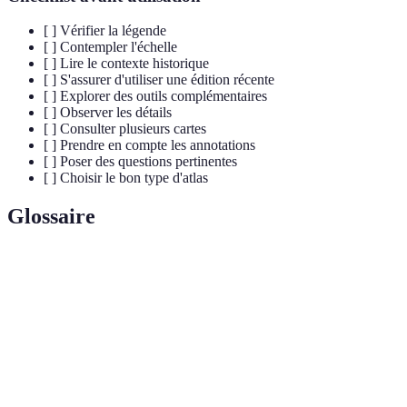
[ ] Vérifier la légende
[ ] Contempler l'échelle
[ ] Lire le contexte historique
[ ] S'assurer d'utiliser une édition récente
[ ] Explorer des outils complémentaires
[ ] Observer les détails
[ ] Consulter plusieurs cartes
[ ] Prendre en compte les annotations
[ ] Poser des questions pertinentes
[ ] Choisir le bon type d'atlas
Glossaire
Terme
Définition
Un recueil de cartes géographiques représentant des
Atlas
terrains, des modifications politiques, etc.
Section d'une carte qui explique les symboles et les
Légende
couleurs utilisées.