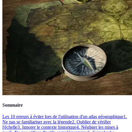
Sommaire
Les 10 erreurs à éviter lors de l'utilisation d'un atlas géographique
1.
Ne pas se familiariser avec la légende
2. Oublier de vérifier
l'échelle
3. Ignorer le contexte historique
4. Négliger les mises à