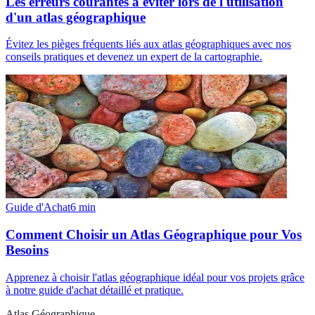
Les erreurs courantes à éviter lors de l'utilisation
d'un atlas géographique
Évitez les pièges fréquents liés aux atlas géographiques avec nos
conseils pratiques et devenez un expert de la cartographie.
Guide d'Achat
6
min
Comment Choisir un Atlas Géographique pour Vos
Besoins
Apprenez à choisir l'atlas géographique idéal pour vos projets grâce
à notre guide d'achat détaillé et pratique.
Atlas Géographique