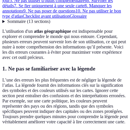
jour
5. Ne pas utiliser d'outils complémentaires
6. Survoler les
détails
7. Se fier uniquement à une seule carte
8. Manquer les
annotations
9. Ne pas poser de questions
10. Ne pas utiliser le bon
type d'atlas
Checklist avant utilisation
Glossaire
Sommaire
(
13
sections
)
L'utilisation d'un
atlas géographique
est indispensable pour
explorer et comprendre le monde qui nous entoure. Cependant,
plusieurs erreurs peuvent survenir lors de son utilisation, ce qui peut
nuire à notre compréhension des informations qu’il présente. Voici
les dix erreurs courantes à éviter pour maximiser votre expérience
avec cet outil précieux.
1. Ne pas se familiariser avec la légende
L’une des erreurs les plus fréquentes est de négliger la légende de
l’atlas. La légende fournit des informations clés sur la signification
des symboles et des couleurs utilisés sur les cartes. Ignorer cette
section peut entraîner des confusions et des interprétations erronées.
Par exemple, sur une carte politique, les couleurs peuvent
représenter des pays ou des régions, tandis que des symboles
spécifiques peuvent indiquer des capitales ou des zones protégées.
Toujours prendre quelques minutes pour comprendre la légende peut
véritablement améliorer votre capacité à lire correctement une carte.