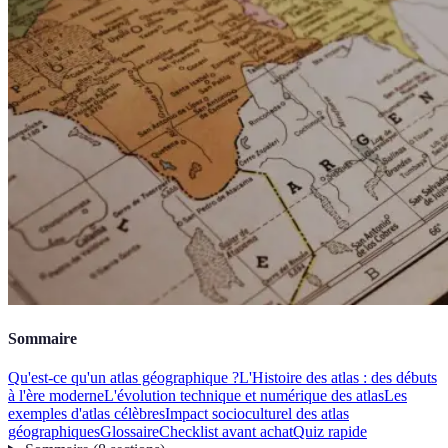
Sommaire
Qu'est-ce qu'un atlas géographique ?
L'Histoire des atlas : des débuts
à l'ère moderne
L'évolution technique et numérique des atlas
Les
exemples d'atlas célèbres
Impact socioculturel des atlas
géographiques
Glossaire
Checklist avant achat
Quiz rapide