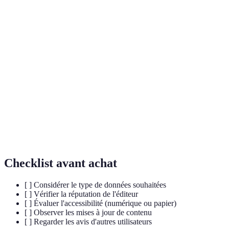
Terme
Définition
Recueil de cartes illustrant les
Atlas
caractéristiques géographiques d'une
région ou d'un pays.
Science ou technique de représentation des
Cartographie
espaces géographiques sur des cartes.
SIG (Systèmes
Outils utilisés pour capturer, stocker,
d'Information
analyser et gérer des données
Géographique)
géographiques.
Checklist avant achat
[ ] Considérer le type de données souhaitées
[ ] Vérifier la réputation de l'éditeur
[ ] Évaluer l'accessibilité (numérique ou papier)
[ ] Observer les mises à jour de contenu
[ ] Regarder les avis d'autres utilisateurs