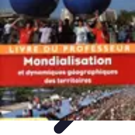
Atlas Géographique
Tendances
Perception et Utilisation
Guide d'achat
Éducation et
Apprentissage
Atlas Thématiques
Atlas Géographique