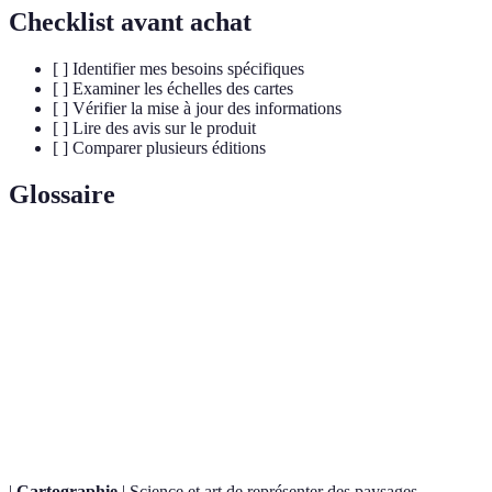
Checklist avant achat
[ ] Identifier mes besoins spécifiques
[ ] Examiner les échelles des cartes
[ ] Vérifier la mise à jour des informations
[ ] Lire des avis sur le produit
[ ] Comparer plusieurs éditions
Glossaire
Terme
Définition
Rapport entre la distance sur la carte et la distance
Échelle
réelle.
Atlas
Atlas qui se concentre sur un sujet spécifique,
thématique
comme le climat ou la population.
|
Cartographie
| Science et art de représenter des paysages