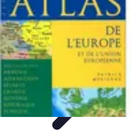
Atlas Géographique
Tendances
Perception et Utilisation
Guide d'achat
Éducation et
Apprentissage
Atlas Thématiques
Atlas Géographique