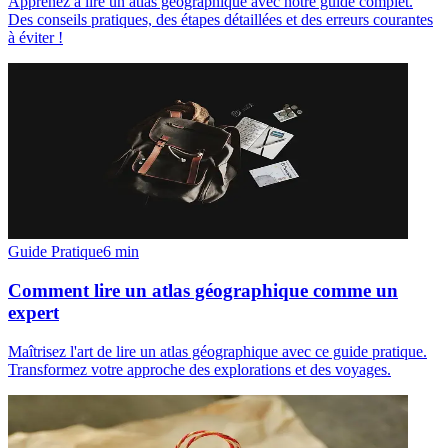
Apprenez à lire un atlas géographique avec notre guide complet.
Des conseils pratiques, des étapes détaillées et des erreurs courantes
à éviter !
Guide Pratique
6
min
Comment lire un atlas géographique comme un
expert
Maîtrisez l'art de lire un atlas géographique avec ce guide pratique.
Transformez votre approche des explorations et des voyages.