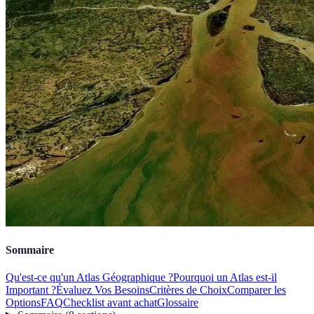
Sommaire
Qu'est-ce qu'un Atlas Géographique ?
Pourquoi un Atlas est-il
Important ?
Évaluez Vos Besoins
Critères de Choix
Comparer les
Options
FAQ
Checklist avant achat
Glossaire