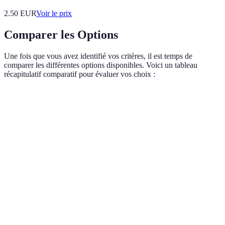
2.50
EUR
Voir le prix
Comparer les Options
Une fois que vous avez identifié vos critères, il est temps de
comparer les différentes options disponibles. Voici un tableau
récapitulatif comparatif pour évaluer vos choix :
Critère
Option A
Option B
Option C
1:1 000
Échelle
1:500 000
1:100 000
000
Contenu
Historique
Politique
Démographique
Spécialisé
Mise à Jour
Annuelle
Triennale
Semestrielle
Grand
Format
Poche
Numérique