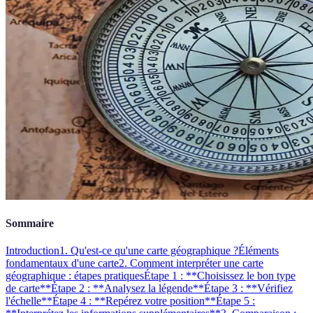
Sommaire
Introduction
1. Qu'est-ce qu'une carte géographique ?
Éléments
fondamentaux d'une carte
2. Comment interpréter une carte
géographique : étapes pratiques
Étape 1 : **Choisissez le bon type
de carte**
Étape 2 : **Analysez la légende**
Étape 3 : **Vérifiez
l'échelle**
Étape 4 : **Repérez votre position**
Étape 5 :