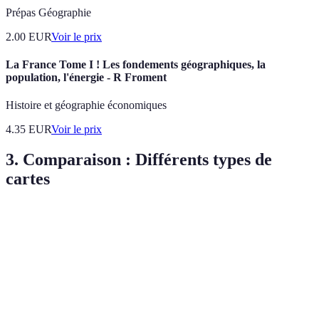
Prépas Géographie
2.00
EUR
Voir le prix
La France Tome I ! Les fondements géographiques, la
population, l'énergie - R Froment
Histoire et géographie économiques
4.35
EUR
Voir le prix
3. Comparaison : Différents types de
cartes
Type de carte
Utilisation
Avantages
Inconvénients
Affichage
Utile pour
Carte
des
Manque de
la
politique
frontières et
détails terrain
géopolitique
pays