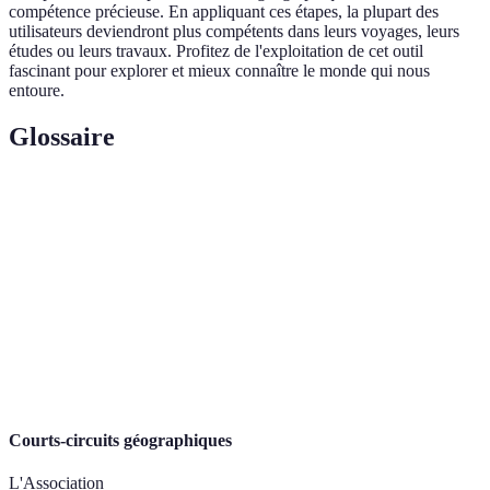
compétence précieuse. En appliquant ces étapes, la plupart des
utilisateurs deviendront plus compétents dans leurs voyages, leurs
études ou leurs travaux. Profitez de l'exploitation de cet outil
fascinant pour explorer et mieux connaître le monde qui nous
entoure.
Glossaire
Terme
Définition
Échelle
Rapport entre la distance sur la carte et la réalité.
Légende
Explication des symboles représentés sur la carte.
Indication du nord sur une carte, essentiel pour se
Orientation
repérer.
Courts-circuits géographiques
L'Association