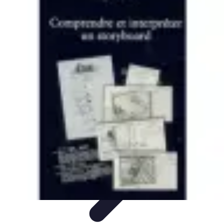
Atlas Géographique
Tendances
Perception et Utilisation
Guide d'achat
Éducation et
Apprentissage
Atlas Thématiques
Atlas Géographique