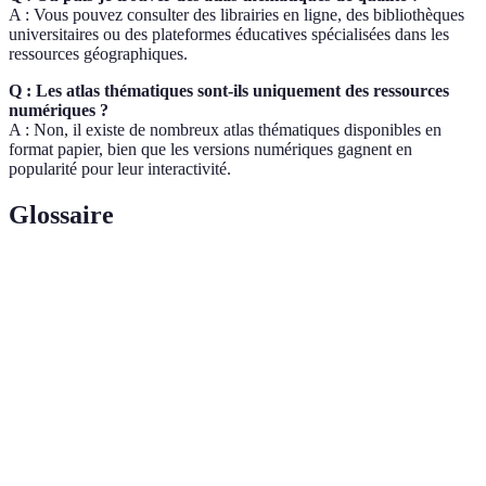
A : Vous pouvez consulter des librairies en ligne, des bibliothèques
universitaires ou des plateformes éducatives spécialisées dans les
ressources géographiques.
Q : Les atlas thématiques sont-ils uniquement des ressources
numériques ?
A : Non, il existe de nombreux atlas thématiques disponibles en
format papier, bien que les versions numériques gagnent en
popularité pour leur interactivité.
Glossaire
Terme
Définition
Atlas
Un atlas se concentrant sur un sujet spécifique
thématique
avec des cartes associées.
L'art et la science de créer des cartes ou des
Cartographie
représentations géographiques.
Données
Informations statistiques et visuelles sur des