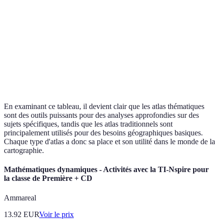
contenu
graphiques
géographiques
compléme
Sélection
Analytique,
Navigation,
Utilisation
selon vos
recherche
découverte
besoins
Public
Chercheurs,
Dépend d
Grand public
cible
étudiants
l'audience
En examinant ce tableau, il devient clair que les atlas thématiques
sont des outils puissants pour des analyses approfondies sur des
sujets spécifiques, tandis que les atlas traditionnels sont
principalement utilisés pour des besoins géographiques basiques.
Chaque type d'atlas a donc sa place et son utilité dans le monde de la
cartographie.
Mathématiques dynamiques - Activités avec la TI-Nspire pour
la classe de Première + CD
Ammareal
13.92
EUR
Voir le prix