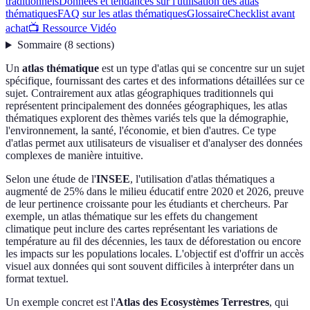
traditionnels
Données et tendances sur l'utilisation des atlas
thématiques
FAQ sur les atlas thématiques
Glossaire
Checklist avant
achat
📺 Ressource Vidéo
Sommaire
(
8
sections
)
Un
atlas thématique
est un type d'atlas qui se concentre sur un sujet
spécifique, fournissant des cartes et des informations détaillées sur ce
sujet. Contrairement aux atlas géographiques traditionnels qui
représentent principalement des données géographiques, les atlas
thématiques explorent des thèmes variés tels que la démographie,
l'environnement, la santé, l'économie, et bien d'autres. Ce type
d'atlas permet aux utilisateurs de visualiser et d'analyser des données
complexes de manière intuitive.
Selon une étude de l'
INSEE
, l'utilisation d'atlas thématiques a
augmenté de 25% dans le milieu éducatif entre 2020 et 2026, preuve
de leur pertinence croissante pour les étudiants et chercheurs. Par
exemple, un atlas thématique sur les effets du changement
climatique peut inclure des cartes représentant les variations de
température au fil des décennies, les taux de déforestation ou encore
les impacts sur les populations locales. L'objectif est d'offrir un accès
visuel aux données qui sont souvent difficiles à interpréter dans un
format textuel.
Un exemple concret est l'
Atlas des Ecosystèmes Terrestres
, qui