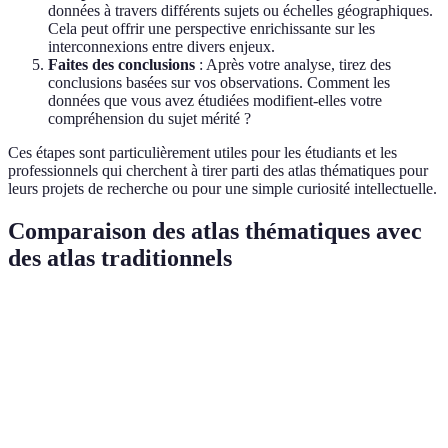
données à travers différents sujets ou échelles géographiques.
Cela peut offrir une perspective enrichissante sur les
interconnexions entre divers enjeux.
Faites des conclusions
: Après votre analyse, tirez des
conclusions basées sur vos observations. Comment les
données que vous avez étudiées modifient-elles votre
compréhension du sujet mérité ?
Ces étapes sont particulièrement utiles pour les étudiants et les
professionnels qui cherchent à tirer parti des atlas thématiques pour
leurs projets de recherche ou pour une simple curiosité intellectuelle.
Comparaison des atlas thématiques avec
des atlas traditionnels
Critère
Atlas thématique
Atlas traditionnel
Verdict
Sujet précis (ex :
Visualisation
Plus détai
Focus
climat)
générale
un sujet
Type de
Cartes et
Cartes
Approche