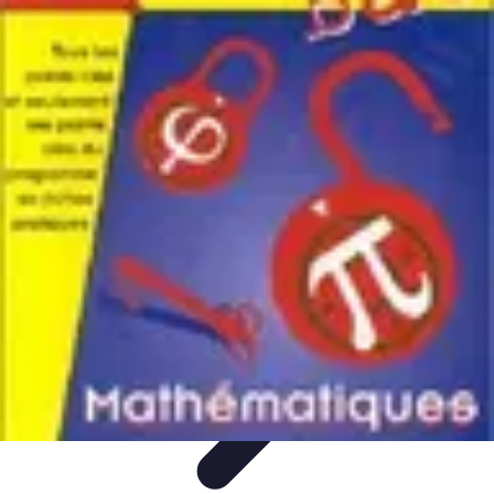
Atlas Géographique
Tendances
Perception et Utilisation
Guide d'achat
Éducation et
Apprentissage
Atlas Thématiques
Atlas Géographique