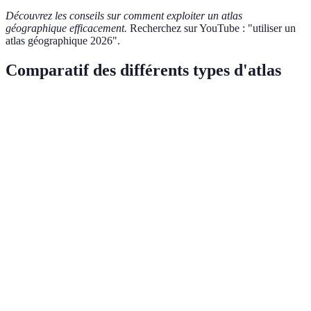
Découvrez les conseils sur comment exploiter un atlas
géographique efficacement.
Recherchez sur YouTube : "utiliser un
atlas géographique 2026".
Comparatif des différents types d'atlas
Critère
Atlas de poche
Atlas mural
Atlas numé
Facile à
Moins
Très pratiq
Portabilité
transporter
pratique
(mobile)
Détails
Précis mais
Très détaillé
Détails vari
cartographiques
limité
Rarement
Mises à jour
Mises à jour
Mises à jour
mises à jour
fréquentes
temps réel
Coût
Coût
Abordable
Gratuit/Ab
variable