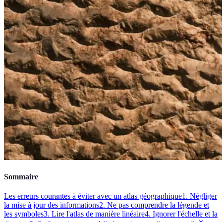
Sommaire
Les erreurs courantes à éviter avec un atlas géographique
1. Négliger
la mise à jour des informations
2. Ne pas comprendre la légende et
les symboles
3. Lire l'atlas de manière linéaire
4. Ignorer l'échelle et la