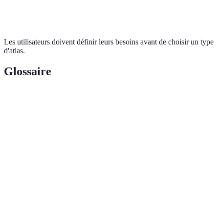
Accessibilité
Imprimé
Imprimé
Digital
Les utilisateurs doivent définir leurs besoins avant de choisir un type
d'atlas.
Glossaire
Terme
Définition
Collection de cartes regroupées généralement par sujet
Atlas
géographique ou thématique.
Explication des symboles et couleurs utilisés sur une
Légende
carte ou un atlas.
Rapport entre une distance sur la carte et la distance
Échelle
correspondante dans la réalité.