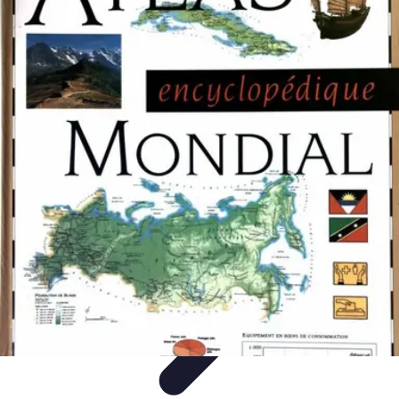
Atlas Géographique
Tendances
Perception et Utilisation
Guide d'achat
Éducation et
Apprentissage
Atlas Thématiques
Atlas Géographique